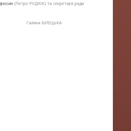
ідносин
(Петро РУДЮК) та секретаря ради
лина БІЛЕЦЬКА