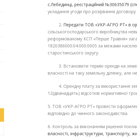
с.Лебединці, реєстраційний №30635079 (спе
укладання угоди про розірвання договору
2.
Передати
ТОВ «УКР-АГРО РТ» в о
сільськогосподарського виробництва неви
реформованому КСП «Перше Травня» зага
1820386000:04:000:0005 за межами населе
старостинського округу.
3. Встановити термін оренди на земельн
власності на таку земельну ділянку, але не
4. Орендну плату за використання земе
12(дванадцять) відсотків нормативної гро
5. ТОВ «УКР-АГРО РТ» провести оформлен
відповідно до чинного законодавства.
6. Контроль за виконанням рішення покла
власності, інфраструктури, транспорту, 