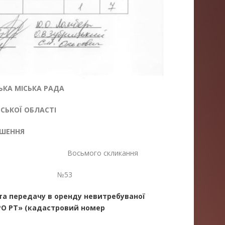
КА МІСЬКА РАДА
ЬКОЇ ОБЛАСТІ
ІШЕННЯ
 Восьмого скликання
6 №53
та передачу в оренду невитребуваної
ГРО РТ» (кадастровий номер