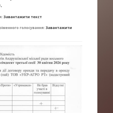
.
я:
Завантажити текст
оіменного голосування:
Завантажити