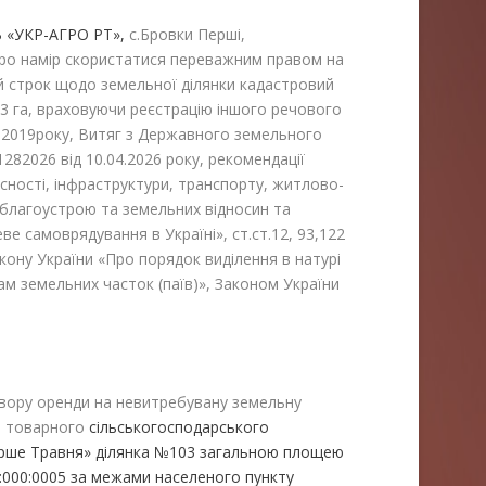
 «УКР-АГРО РТ»,
с.Бровки Перші,
про намір скористатися переважним правом на
й строк щодо земельної ділянки кадастровий
3 га, враховуючи реєстрацію іншого речового
3.2019року, Витяг з Державного земельного
282026 від 10.04.2026 року, рекомендації
асності, інфраструктури, транспорту, житлово-
 благоустрою та земельних відносин та
ве самоврядування в Україні», ст.ст.12, 93,122
акону України «Про порядок виділення в натурі
ам земельних часток (паїв)», Законом України
вору оренди на невитребувану земельну
ня товарного
сільськогосподарського
рше Травня» ділянка №103 загальною площею
000:0005 за межами населеного пункту