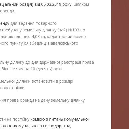
ціальний розділ) від 05.03.2019 року
, шляхом
 оренди.
ренду
для ведення товарного
требувану земельну ділянку (пай) №103 по
льною площею 4,03 га, кадастровий номер
ного пункту с.Лебединці Павелківського
у ділянку до дня державної реєстрації права
 більше чим на 10 (десять) років.
льної ділянки встановити в розмірі
шової оцінки.
ня права оренди на дану земельну ділянку
сти на постійну
комісію з питань комунальної
житлово-комунального господарства,