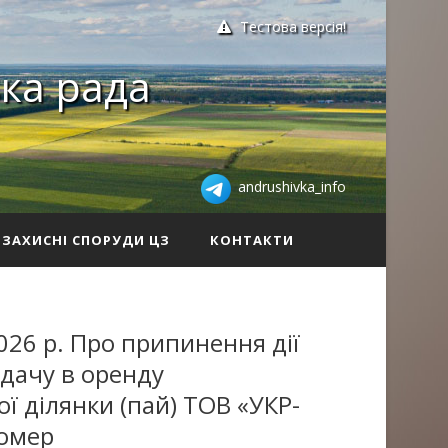
Тестова версія!
ка рада
andrushivka_info
ЗАХИСНІ СПОРУДИ ЦЗ
КОНТАКТИ
026 р. Про припинення дії
дачу в оренду
ї ділянки (пай) ТОВ «УКР-
номер