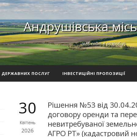
Андрушівська місь
(веб-сайт в розробці)
З ДЕРЖАВНИХ ПОСЛУГ
ІНВЕСТИЦІЙНІ ПРОПОЗИЦІЇ
30
Рішення №53 від 30.04.2
договору оренди та пере
невитребуваної земельно
Квітень
2026
АГРО РТ» (кадастровий 