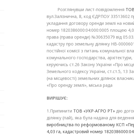
Розглянувши лист-повідомлення
ТОВ
вул.Залізнична, 8, код ЄДРПОУ 33513602 
укладання договору оренди землі на нови
номер 1820386000:04:000:0005 площею 4,0
права (права оренди) №30635079 від 05.0
кадастру про земельну ділянку НВ-0000601
постійної комісії з питань комунальної вл
комунального господарства, архітектури,
керуючись ст.26 Закону України «Про місце
Земельного кодексу України, ст.ст.5, 13 З
(на місцевості) земельних ділянок власник
«Про оренду землі», міська рада
ВИРІШУЄ:
1.Припинити
ТОВ «УКР-АГРО РТ»
дію дого
ділянку (пай), яка була надана для веден
виробництва
по реформованому КСП «Пе
4,03 га,
кадастровий номер 1820386000:04: