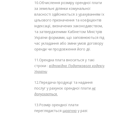
10.Обчислення розміру орендної плати
за земельні ділянки комунальної
власності здійснюється з урахуванням їх
цільового призначення та коефіцієнтів
індексації, визначених законодавством,
та затвердженими Кабінетом Міністрів
України формами, що заповнюються під
час укладання або зміни умов договору
оренди чи продовження його дії.
11.Орендна плата вноситься у такі
строки :
відповідно Податкового кодексу
України
12.Передача продукції та надання
послуг у рахунок орендної плати
не
допускається.
13.Розмір орендної плати
переглядається
щорічно
у разі: