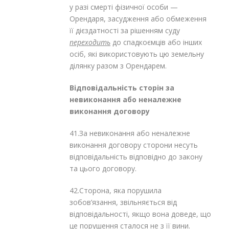
у разі смерті фізичної особи —
Орендаря, засудження або обмеження
її дієздатності за рішенням суду
переходить
до спадкоємців або інших
осіб, які використовують цю земельну
ділянку разом з Орендарем.
Відповідальність сторін за
невиконання або неналежне
виконання договору
41.За невиконання або неналежне
виконання договору сторони несуть
відповідальність відповідно до закону
та цього договору.
42.Сторона, яка порушила
зобов’язання, звільняється від
відповідальності, якщо вона доведе, що
це порушення сталося не з її вини.