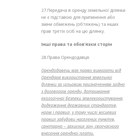
27.Передача в оренду земельної ділянки
не є підставою для припинення або
зміни обмежень (обтяжень) та інших
прав третіх осіб на цю ділянку.
Інші права та обов’язки сторін
28.Права Орендодавця.
Орендодавець має право вимагати від
Орендаря використання земельної
ділянки за цільовим призначенням згідно
з договором оренди, дотримання
екологічної безпеки землекористування,
додержання державних стандартів,
норм і правил, у тому числі місцевих
правил забудови населених пунктів,
санітарно – захисних зон, своєчасного
внесення орендної плати.