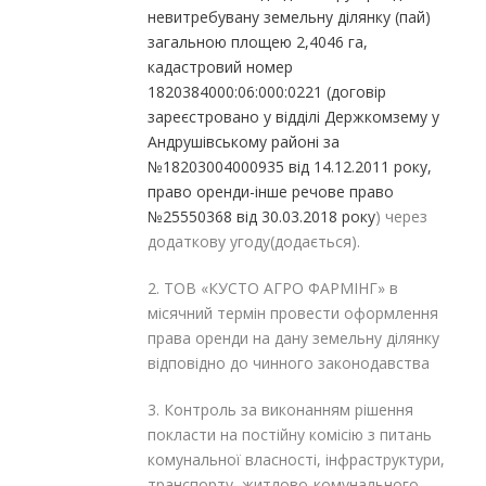
невитребувану земельну ділянку (пай)
загальною площею 2,4046 га,
кадастровий номер
1820384000:06:000:0221 (
договір
зареєстровано у відділі Держкомзему у
Андрушівському районі за
№18203004000935 від 14.12.2011 року,
право оренди-інше речове право
№25550368 від 30.03.2018 року
) через
додаткову угоду(додається).
2. ТОВ «КУСТО АГРО ФАРМІНГ» в
місячний термін провести оформлення
права оренди на дану земельну ділянку
відповідно до чинного законодавства
3. Контроль за виконанням рішення
покласти на постійну комісію з питань
комунальної власності, інфраструктури,
транспорту, житлово-комунального