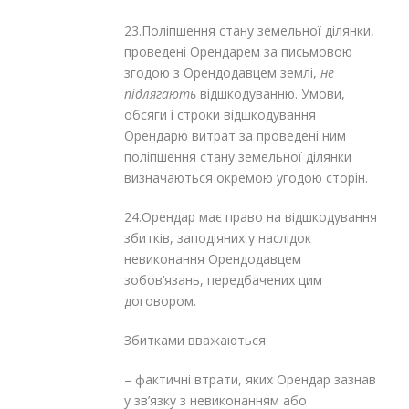
23.Поліпшення стану земельної ділянки,
проведені Орендарем за письмовою
згодою з Орендодавцем землі,
не
підлягають
відшкодуванню. Умови,
обсяги і строки відшкодування
Орендарю витрат за проведені ним
поліпшення стану земельної ділянки
визначаються окремою угодою сторін.
24.Орендар має право на відшкодування
збитків, заподіяних у наслідок
невиконання Орендодавцем
зобов’язань, передбачених цим
договором.
Збитками вважаються:
– фактичні втрати, яких Орендар зазнав
у зв’язку з невиконанням або