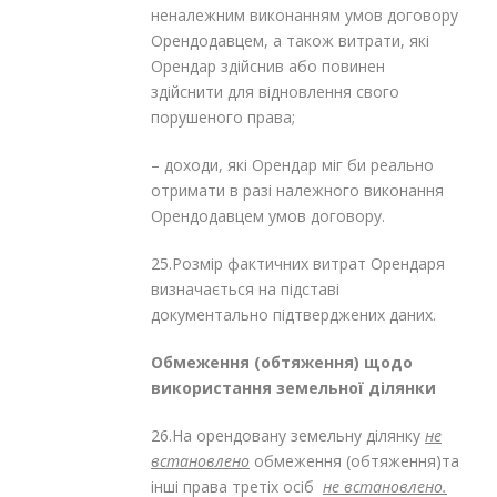
неналежним виконанням умов договору
Орендодавцем, а також витрати, які
Орендар здійснив або повинен
здійснити для відновлення свого
порушеного права;
– доходи, які Орендар міг би реально
отримати в разі належного виконання
Орендодавцем умов договору.
25.Розмір фактичних витрат Орендаря
визначається на підставі
документально підтверджених даних.
Обмеження (обтяження) щодо
використання земельної ділянки
26.На орендовану земельну ділянку
не
встановлено
обмеження (обтяження)та
інші права третіх осіб
не встановлено.