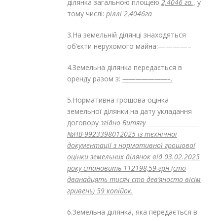
ділянка загальною площею
2,4046 га.
, у
тому числі:
ріллі 2,4046га
3.На земельній ділянці знаходяться
об’єкти нерухомого майна:————–
4.Земельна ділянка передається в
оренду разом з:
———————–.
5.Нормативна грошова оцінка
земельної ділянки на дату укладання
договору
згідно Витягу
№НВ-9923398012025 із технічної
документації з нормативної грошової
оцінки земельних ділянок від 03.02.2025
року
становить 112198,59 грн (сто
дванадцять тисяч сто дев’яносто вісім
гривень) 59 копійок.
6.Земельна ділянка, яка передається в