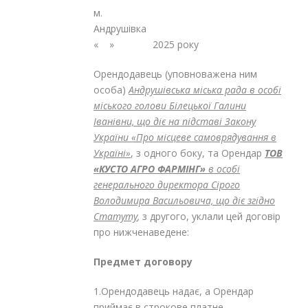
м.
Андруш
« » 2025 року
Орендодавець (уповноважена ним
особа)
Андрушівська міська рада в особі
міського голови Білецької Галини
Іванівни, що діє на підставі Закону
України «Про місцеве самоврядування в
Україні»
, з одного боку, та Орендар
ТОВ
«КУСТО АГРО ФАРМІНГ»
в особі
генерального директора Сірого
Володимира Васильовича, що діє згідно
Статуту
,
з другого, уклали цей договір
про нижченаведене:
Предмет договору
1.Орендодавець надає, а Орендар
приймає в строкове платне