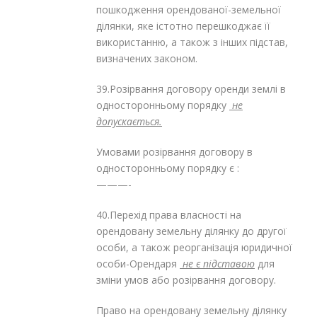
пошкодження орендованої-земельної
ділянки, яке істотно перешкоджає її
використанню, а також з інших підстав,
визначених законом.
39.Розірвання договору оренди землі в
односторонньому порядку
не
допускається.
Умовами розірвання договору в
односторонньому порядку є :
———-
40.Перехід права власності на
орендовану земельну ділянку до другої
особи, а також реорганізація юридичної
особи-Орендаря
не є підставою
для
зміни умов або розірвання договору.
Право на орендовану земельну ділянку