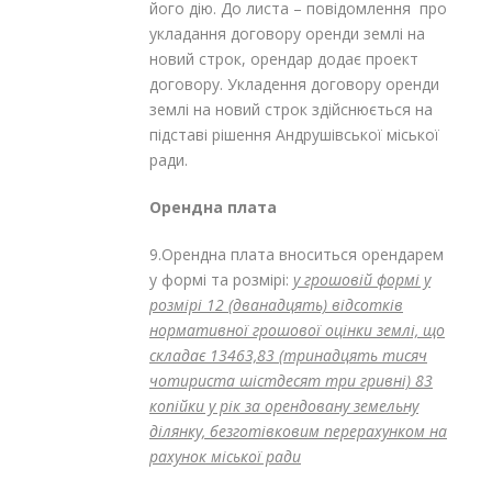
його дію. До листа – повідомлення про
укладання договору оренди землі на
новий строк, орендар додає проект
договору. Укладення договору оренди
землі на новий строк здійснюється на
підставі рішення Андрушівської міської
ради.
Орендна плата
9.Орендна плата вноситься орендарем
у формі та розмірі:
у грошовій формі у
розмірі 12 (дванадцять) відсотків
нормативної грошової оцінки землі, що
складає 13463,83 (тринадцять тисяч
чотириста шістдесят три гривні) 83
копійки у рік за орендовану земельну
ділянку, безготівковим перерахунком на
рахунок міської ради