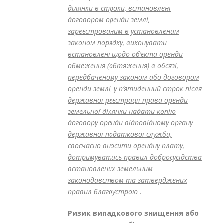
ділянки в строки, встановлені
договором оренди землі,
зареєстрованим в установленим
законом порядку, виконувати
встановлені щодо об’єкта оренди
обмеження (обтяження) в обсязі,
передбаченому законом або договором
оренди землі, у п’ятиденний строк після
державної реєстрації права оренди
земельної ділянки надати копію
договору оренди відповідному органу
державної податкової служби,
своєчасно вносити орендну плату,
дотримуватись правил добросусідства
встановлених земельним
законодавством та затверджених
правил благоустрою .
Ризик випадкового знищення або