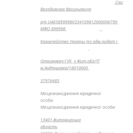
Сірого
Володимира Васильовича
р/р UA658999980334109812000006799
МФО 899998
Казначейство України (ел.адм.подат.)
Отримувач:ГУК у Жит.обл/ТГ
м.Андрушівка/18010600
37976485
Місцезнаходження юридичної
особи
Місцезнаходження юридичної особи
13401,Житомирська
область