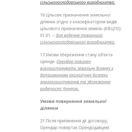
сільськогосподарського виробництва.
16.Цільове призначення земельної
ділянки-згідно з класифікатором видів
цільового призначення земель (КВЦПЗ):
01.01. –
для ведення товарного
сільськогосподарського виробництва.
17.Умови збереження стану об’єкта
оренди :
Орендар повинен
використовувати земельну ділянку з
дотриманням екологічної безпеки
землекористування та збереження
родючості ґрунтів.
Умови повернення земельної
ділянки
21.Після припинення дії договору,
Орендар повертає Орендодавцеві