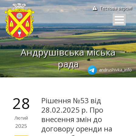
Тестова версія!
Андрушівська міська
рада
andrushivka_info
28
Рішення №53 від
28.02.2025 р. Про
внесення змін до
Лютий
2025
договору оренди на