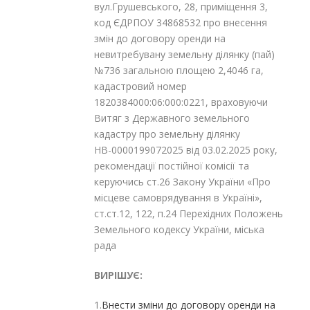
вул.Грушевського, 28, приміщення 3,
код ЄДРПОУ 34868532 про внесення
змін до договору оренди на
невитребувану земельну ділянку (пай)
№736 загальною площею 2,4046 га,
кадастровий номер
1820384000:06:000:0221, враховуючи
Витяг з Державного земельного
кадастру про земельну ділянку
НВ-0000199072025 від 03.02.2025 року,
рекомендації постійної комісії та
керуючись ст.26 Закону України «Про
місцеве самоврядування в Україні»,
ст.ст.12, 122, п.24 Перехідних Положень
Земельного кодексу України, міська
рада
ВИРІШУЄ:
1.
Внести зміни до договору оренди на