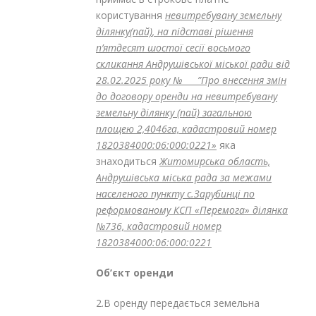
користування
невитребувану земельну
ділянку(пай)
, на підставі рішення
п’ятдесят шостої сесії восьмого
скликання Андрушівської міської ради від
28.02.2025 року №___ ”Про внесення змін
до договору оренди на невитребувану
земельну ділянку (пай) загальною
площею 2,4046га, кадастровий номер
1820384000:06:000:0221»
яка
знаходиться
Житомирська область,
Андрушівська міська рада за межами
населеного пункту с.Зарубинці по
реформованому КСП «Перемога» ділянка
№736, кадастровий номер
1820384000:06:000:0221
Об’єкт оренди
2.В оренду передається земельна