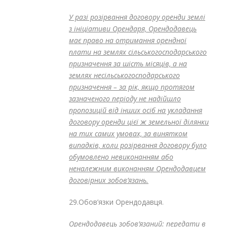
У разі розірвання договору оренди землі
з ініціативи Орендаря, Орендодавець
має право на отримання орендної
плати на землях сільськогосподарського
призначення за шість місяців, а на
землях несільськогосподарського
призначення – за рік, якщо протягом
зазначеного періоду не надійшло
пропозицій від інших осіб на укладання
договору оренди цієї ж земельної ділянки
на тих самих умовах, за винятком
випадків, коли розірвання договору було
обумовлено невиконанням або
неналежним виконанням Орендодавцем
договірних зобов’язань.
29.Обов’язки Орендодавця.
Орендодавець зобов’язаний: передати в