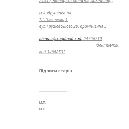
21050, Вінницька область, м.Вінниця, ,
м Андрушівка пл.
Т.Г.Шевченка,1
вул.Грушевського,28, приміщення 3
Ідентифікаційний код
: 24706710
Ідентифікаційни
код 34868532
Підписи сторін
_____________
________________
м.
м.п.