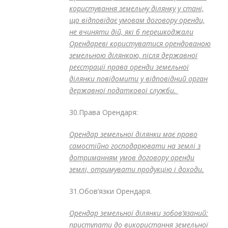
користування земельну ділянку у стані,
що відповідає умовам договору оренди,
не вчиняти дій, які б перешкоджали
Орендареві користуватися орендованою
земельною ділянкою, після державної
реєстрації права оренди земельної
ділянки повідомити у відповідний орган
державної податкової служби.
30.Права Орендаря:
Орендар земельної ділянки має право
самостійно господарювати на землі з
дотриманням умов договору оренди
землі, отримувати продукцію і доходи.
31.Обов’язки Орендаря.
Орендар земельної ділянки зобов’язаний:
приступати до використання земельної