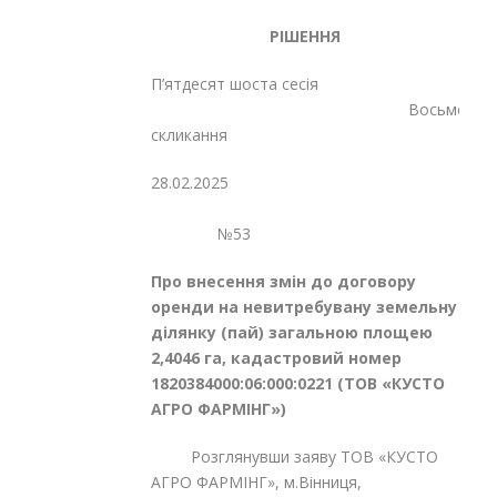
РІШЕННЯ
П’ятдесят шоста сесія
Восьмого
скликання
28.02.2025
№53
Про внесення змін до договору
оренди на невитребувану земельну
ділянку (пай) загальною площею
2,4046 га, кадастровий номер
1820384000:06:000:0221 (ТОВ «КУСТО
АГРО ФАРМІНГ»)
Розглянувши заяву ТОВ «КУСТО
АГРО ФАРМІНГ», м.Вінниця,