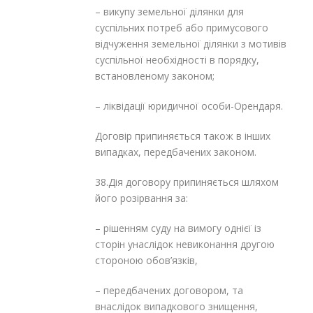
– викупу земельної ділянки для
суспільних потреб або примусового
відчуження земельної ділянки з мотивів
суспільної необхідності в порядку,
встановленому законом;
– ліквідації юридичної особи-Орендаря.
Договір припиняється також в інших
випадках, передбачених законом.
38.Дія договору припиняється шляхом
його розірвання за:
– рішенням суду на вимогу однієї із
сторін унаслідок невиконання другою
стороною обов’язків,
– передбачених договором, та
внаслідок випадкового знищення,