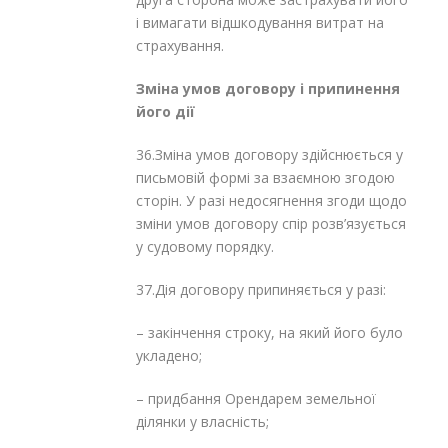
і вимагати відшкодування витрат на
страхування.
Зміна умов договору і припинення
його дії
36.Зміна умов договору здійснюється у
письмовій формі за взаємною згодою
сторін. У разі недосягнення згоди щодо
зміни умов договору спір розв’язується
у судовому порядку.
37.Дія договору припиняється у разі:
– закінчення строку, на який його було
укладено;
– придбання Орендарем земельної
ділянки у власність;