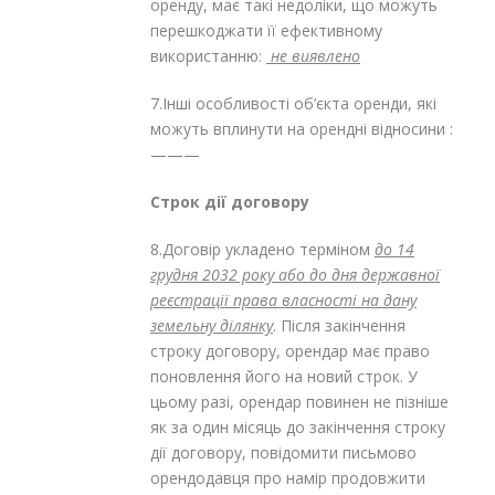
оренду, має такі недоліки, що можуть
перешкоджати її ефективному
використанню:
не виявлено
7.Інші особливості об’єкта оренди, які
можуть вплинути на орендні відносини :
———
Строк дії договору
8.Договір укладено терміном
до 14
грудня 2032 року або до дня державної
реєстрації права власності на дану
земельну ділянку
. Після закінчення
строку договору, орендар має право
поновлення його на новий строк. У
цьому разі, орендар повинен не пізніше
як за один місяць до закінчення строку
дії договору, повідомити письмово
орендодавця про намір продовжити