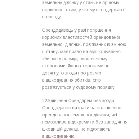
земельну ділянку у стані, не гіршому
порівняно з тим, у якому він одержав її
в оренду.
Орендодавець у разі погіршення
корисних властивостей орендованої
земельної ділянки, пов’язаних із зміною
її стану, має право на відшкодування
збитків у розмірі, визначеному
сторонами. Якщо сторонами не
досягнуто згоди про розмір
відшкодування збитків, спір
розв’язується у судовому порядку.
22.Здійснені Орендарем без згоди
Орендодавця витрати на поліпшення
орендованої земельної ділянки, які
неможливо відокремити без заподіяння
шкоди цій ділянці, не підлягають
відшкодуванню.