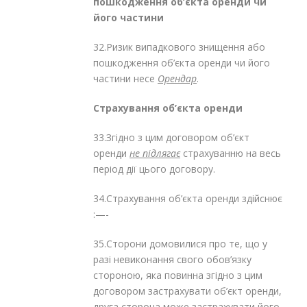
пошкодження об’єкта оренди чи
його частини
32.Ризик випадкового знищення або
пошкодження об’єкта оренди чи його
частини несе
Орендар
.
Страхування об’єкта оренди
33.Згідно з цим договором об’єкт
оренди
не підлягає
страхуванню на весь
період дії цього договору.
34.Страхування об’єкта оренди здійснює
:—-
35.Сторони домовилися про те, що у
разі невиконання свого обов’язку
стороною, яка повинна згідно з цим
договором застрахувати об’єкт оренди,
друга сторона може застрахувати його