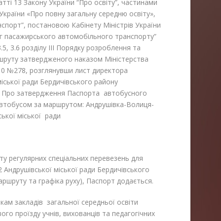
тті 13 Закону України “Про освіту”, частинами
у України «Про повну загальну середню освіту»,
спорт”,
постановою Кабінету Міністрів України
г пасажирського автомобільного транспорту”
.5, 3.6 розділу III Порядку розроблення та
шруту затвердженого наказом Міністерства
2010 №278, розглянувши лист директора
іської ради Бердичівського району
№6 Про затвердження Паспорта автобусного
автобусом за маршрутом: Андрушівка-Волиця-
ької міської ради
у регулярних спеціальних перевезень для
2 Андрушівської міської ради Бердичівського
аршруту та графіка руху), Паспорт додається.
никам закладів загальної середньої освіти
ого проїзду учнів, вихованців та педагогічних