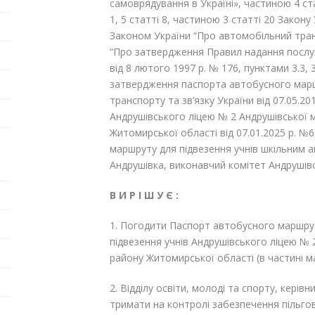
самоврядування в Україні», частиною 4 ста
1, 5 статті 8, частиною 3 статті 20 Закон
Законом України “Про автомобільний тран
“Про затвердження Правил надання послу
від 8 лютого 1997 р. № 176, пунктами 3.3, 3
затвердження паспорта автобусного мар
транспорту та зв’язку України від 07.05.
Андрушівського ліцею № 2 Андрушівської м
Житомирської області від 07.01.2025 р. 
маршруту для підвезення учнів шкільним 
Андрушівка, виконавчий комітет Андрушівс
В И Р І Ш У Є :
1. Погодити Паспорт автобусного маршрут
підвезення учнів Андрушівського ліцею № 
району Житомирської області (в частині м
2. Відділу освіти, молоді та спорту, керів
тримати на контролі забезпечення пільгов