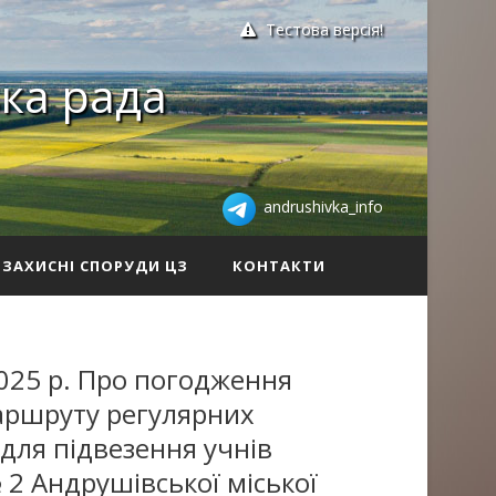
Тестова версія!
ка рада
andrushivka_info
ЗАХИСНІ СПОРУДИ ЦЗ
КОНТАКТИ
025 р. Про погодження
аршруту регулярних
для підвезення учнів
2 Андрушівської міської