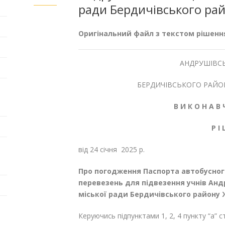
ради Бердичівського рай
Оригінальний файл з текстом рішенн
АНДРУШІВСЬ
БЕРДИЧІВСЬКОГО РАЙО
В И К О Н А В 
Р І
від 24 січня 
Про погодження Паспорта автобусног
перевезень для підвезення учнів Анд
міської ради Бердичівського району
Керуючись підпунктами 1, 2, 4 пункту “а” 