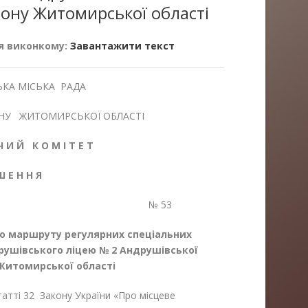
ону Житомирської області
я виконкому:
Завантажити текст
КА МІСЬКА РАДА
НУ ЖИТОМИРСЬКОЇ ОБЛАСТІ
Ч И Й К О М І Т Е Т
 Ш Е Н Н Я
2025 р. № 53
о маршруту регулярних спеціальних
рушівського ліцею № 2 Андрушівської
 Житомирської області
статті 32 Закону України «Про місцеве