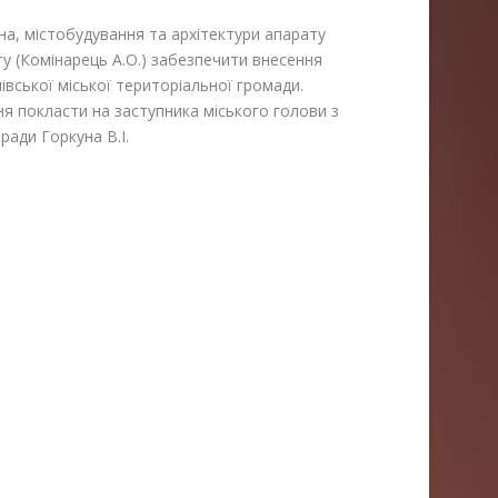
на, містобудування та архітектури апарату
ту (Комінарець А.О.) забезпечити внесення
івської міської територіальної громади.
я покласти на заступника міського голови з
ради Горкуна В.І.