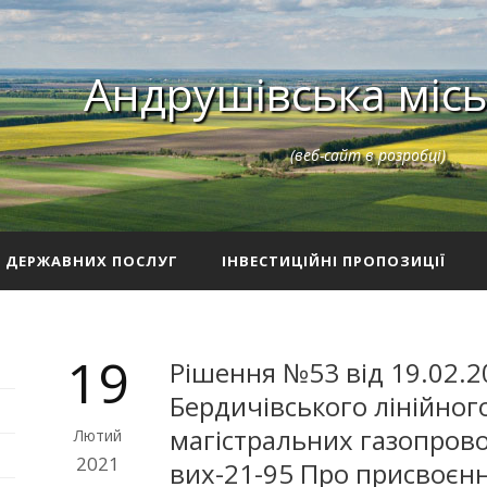
Андрушівська місь
(веб-сайт в розробці)
З ДЕРЖАВНИХ ПОСЛУГ
ІНВЕСТИЦІЙНІ ПРОПОЗИЦІЇ
19
Рішення №53 від 19.02.2
Бердичівського лінійног
магістральних газопрово
Лютий
2021
вих-21-95 Про присвоєнн