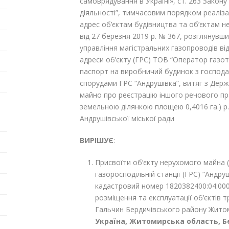
самоврядування в Україні», ст. 26
3
Закону
діяльності”, тимчасовим порядком реаліз
адрес об’єктам будівництва та об’єктам
від 27 березня 2019 р. № 367, розглянувш
управління магістральних газопроводів ві
адреси об’єкту (ГРС) ТОВ “Оператор газот
паспорт на виробничий будинок з господа
спорудами ГРС “Андрушівка”, витяг з Дер
майно про реєстрацію іншого речового пр
земельною ділянкою площею 0,4016 га.) р.
Андрушівської міської ради
ВИРІШУЄ
:
Присвоїти об’єкту нерухомого майна (
газоросподільній станції (ГРС) “Андру
кадастровий номер 1820382400:04:000
розміщення та експлуатації об’єктів 
Гальчин Бердичівського району Житом
Україна, Житомирська область, Б