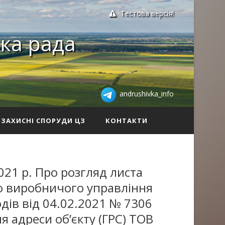
Тестова версія!
ка рада
andrushivka_info
ЗАХИСНІ СПОРУДИ ЦЗ
КОНТАКТИ
021 р. Про розгляд листа
о виробничого управління
дів від 04.02.2021 № 7306
я адреси об’єкту (ГРС) ТОВ