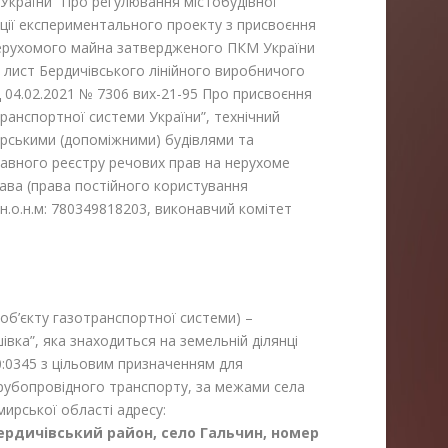
 України “Про регулювання містобудівної
ації експериментального проекту з присвоєння
 нерухомого майна затвердженого ПКМ України
и лист Бердичівського лінійного виробничого
д 04.02.2021 № 7306 вих-21-95 Про присвоєння
ранспортної системи України”, технічний
рськими (допоміжними) будівлями та
жавного реєстру речових прав на нерухоме
ава (права постійного користування
н.о.н.м: 780349818203, виконавчий комітет
об’єкту газотранспортної системи) –
шівка”, яка знаходиться на земельній ділянці
:0345 з цільовим призначенням для
трубопровідного транспорту, за межами села
ирської області адресу:
ердичівський район, село Гальчин, номер