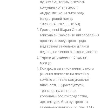
пункту с.Антопіль із земель
комунальної власності
Андрушівської міської ради
(кадастровий номер
1820380400:02:000:0158).
Громадянці Шаран Ользі
Миколаївні замовити виготовлення
проєкту землеустрою щодо
відведення земельної ділянки
відповідно чинного законодавства.
Термін дії рішення – 6 (шість)
місяців.
Контроль за виконанням даного
рішення покласти на постійну
комісію з питань комунальної
власності, інфраструктури,
транспорту, житлово-
комунального господарства,
архітектури, благоустрою та
земельних відносин (Рудюк П.М.).