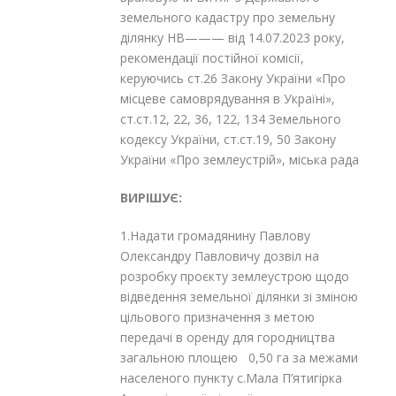
земельного кадастру про земельну
ділянку НВ——— від 14.07.2023 року,
рекомендації постійної комісії,
керуючись ст.26 Закону України «Про
місцеве самоврядування в Україні»,
ст.ст.12, 22, 36, 122, 134 Земельного
кодексу України, ст.ст.19, 50 Закону
України «Про землеустрій», міська рада
ВИРІШУЄ:
1.Надати громадянину
Павлову
Олександру Павловичу дозвіл на
розробку проєкту землеустрою щодо
відведення земельної ділянки зі зміною
цільового призначення з метою
передачі в оренду для городництва
загальною площею 0,50 га за межами
населеного пункту с.Мала П’ятигірка