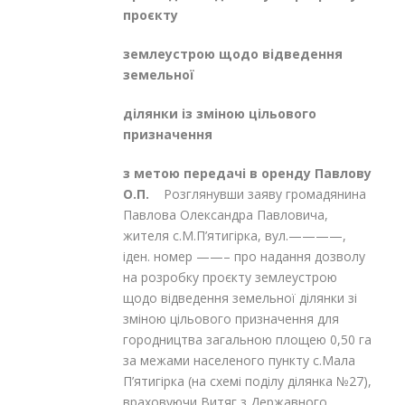
проєкту
землеустрою щодо відведення
земельної
ділянки із зміною цільового
призначення
з метою передачі в оренду Павлову
О.П.
Розглянувши заяву громадянина
Павлова Олександра Павловича,
жителя с.М.П’ятигірка, вул.————,
іден. номер ——– про надання дозволу
на розробку проєкту землеустрою
щодо відведення земельної ділянки зі
зміною цільового призначення для
городництва загальною площею 0,50 га
за межами населеного пункту с.Мала
П’ятигірка (на схемі поділу ділянка №27),
враховуючи Витяг з Державного