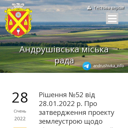
Тестова версія!
Андрушівська міська
рада
andrushivka_info
28
Рішення №52 від
28.01.2022 р. Про
затвердження проекту
Січень
2022
землеустрою щодо