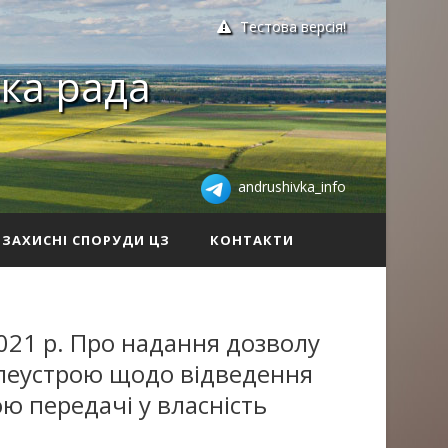
Тестова версія!
ка рада
andrushivka_info
ЗАХИСНІ СПОРУДИ ЦЗ
КОНТАКТИ
021 р. Про надання дозволу
млеустрою щодо відведення
ю передачі у власність