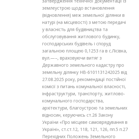
затвердження технічної документації із
землеустрою щодо встановлення
(відновлення) меж земельної ділянки в
натурі (на місцевості) з метою передачі
у власність для будівництва та
обслуговування житлового будинку,
господарських будівель і споруд
загальною площею 0,1253 га в с.Лісівка,
вул.—–, враховуючи витяг з
Державного земельного кадастру про
земельну ділянку НВ-6101131242025 від
27.08.2025 року, рекомендації постійної
комісії з питань комунальної власності,
інфраструктури, транспорту, житлово-
комунального господарства,
архітектури, благоустрою та земельних
відносин, керуючись ст.26 Закону
України «Про місцеве самоврядування в
Україні», ст.ст.12, 118, 121, 126, пп.5 п.27
Перехідних Положень Земельного