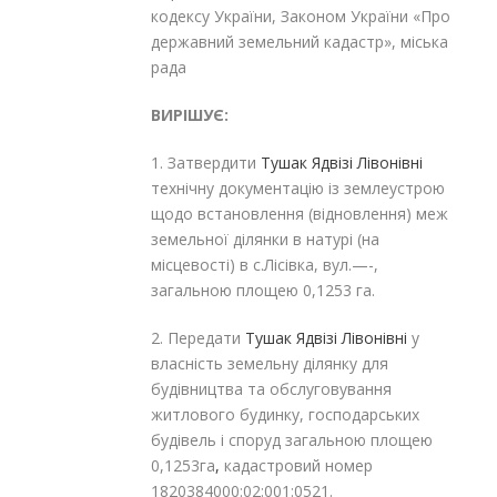
кодексу України, Законом України «Про
державний земельний кадастр», міська
рада
ВИРІШУЄ:
1. Затвердити
Тушак Ядвізі Лівонівні
технічну документацію із землеустрою
щодо встановлення (відновлення) меж
земельної ділянки в натурі (на
місцевості) в с.Лісівка, вул.—-,
загальною площею 0,1253 га.
2. Передати
Тушак Ядвізі Лівонівні
у
власність земельну ділянку для
будівництва та обслуговування
житлового будинку, господарських
будівель і споруд загальною площею
0,1253га
,
кадастровий номер
1820384000:02:001:0521.