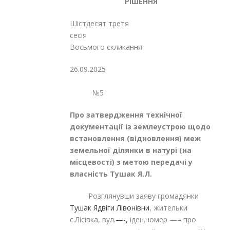
РІШЕННЯ
Шістдесят третя
сесія
Восьмого скликання
26.09.2025
№5
Про затвердження технічної
документації із землеустрою щодо
встановлення (відновлення) меж
земельної ділянки в натурі (на
місцевості) з метою передачі у
власність Тушак Я.Л.
Розглянувши заяву громадянки
Тушак Ядвіги Лівонівни
, жительки
с.Лісівка, вул.
—-,
іден.номер —– про