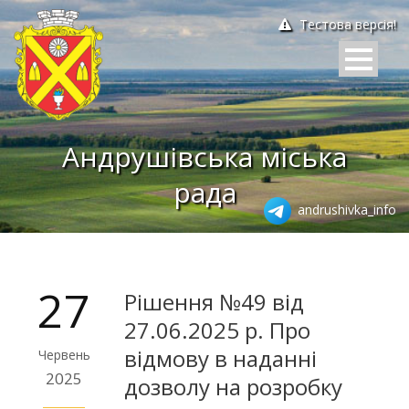
Тестова версія!
Андрушівська міська
рада
andrushivka_info
27
Рішення №49 від
27.06.2025 р. Про
відмову в наданні
Червень
2025
дозволу на розробку