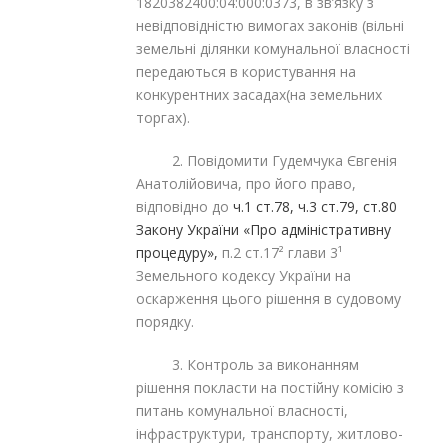
1820382400:04:000:0373, в зв’язку з
невідповідністю вимогах законів (вільні
земельні ділянки комунальної власності
передаються в користування на
конкурентних засадах(на земельних
торгах).
2. Повідомити Гудемчука Євгенія
Анатолійовича, про його право,
відповідно до
ч.1 ст.78, ч.3 ст.79, ст.80
Закону України «Про адміністративну
процедуру»,
п.2 ст.17² глави 3¹
Земельного кодексу України на
оскарження цього рішення в судовому
порядку.
3. Контроль за виконанням
рішення покласти на постійну комісію з
питань комунальної власності,
інфраструктури, транспорту, житлово-