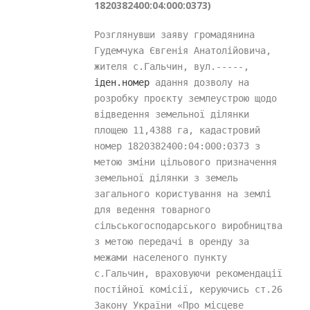
1820382400:04:000:0373)
Розглянувши заяву громадянина 
Гудемчука Євгенія Анатолійовича, 
жителя с.Гальчин, вул.-----, 
іден.номер 
адання дозволу на 
розробку проєкту землеустрою щодо 
відведення земельної ділянки 
площею 11,4388 га, кадастровий 
номер 1820382400:04:000:0373 з 
метою зміни цільового призначення 
земельної ділянки з земель 
загального користування на землі 
для ведення товарного 
сільськогосподарського виробництва 
з метою передачі в оренду за 
межами населеного пункту 
с.Гальчин, враховуючи рекомендації 
постійної комісії, керуючись ст.26 
Закону України «Про місцеве 