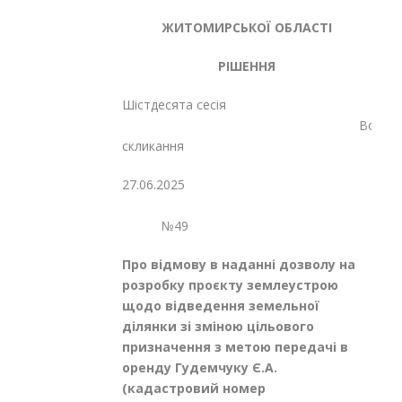
ЖИТОМИРСЬКОЇ ОБЛАСТІ
РІШЕННЯ
Шістдесята сесія
Восьмог
скликання
27.06.2025
№49
Про відмову в наданні дозволу на
розробку проєкту землеустрою
щодо відведення земельної
ділянки зі зміною цільового
призначення з метою передачі в
оренду Гудемчуку Є.А.
(кадастровий номер