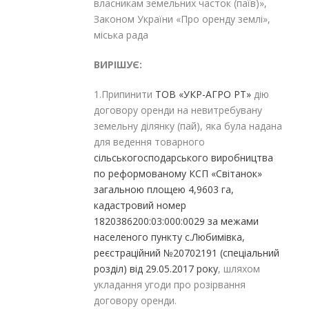
власникам земельних часток (паїв)»,
Законом України «Про оренду землі»,
міська рада
ВИРІШУЄ:
1.Припинити
ТОВ «УКР-АГРО РТ»
дію
договору оренди на невитребувану
земельну ділянку (пай), яка була надана
для ведення товарного
сільськогосподарського виробництва
по реформованому КСП «Світанок»
загальною площею 4,9603 га,
кадастровий номер
1820386200:03:000:0029 за межами
населеного пункту с.Любимівка,
реєстраційний №20702191 (спеціальний
розділ) від 29.05.2017 року
, шляхом
укладання угоди про розірвання
договору оренди.