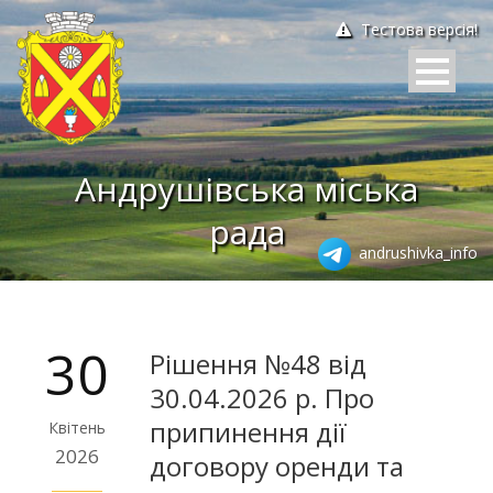
Тестова версія!
Андрушівська міська
рада
andrushivka_info
30
Рішення №48 від
30.04.2026 р. Про
припинення дії
Квітень
2026
договору оренди та