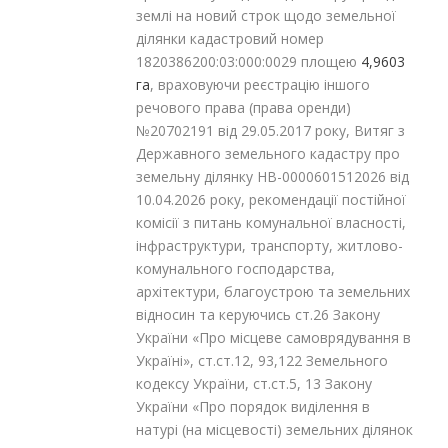
землі на новий строк щодо земельної
ділянки кадастровий номер
1820386200:03:000:0029 площею
4,9603
га
, враховуючи реєстрацію іншого
речового права (права оренди)
№20702191 від 29.05.2017 року, Витяг з
Державного земельного кадастру про
земельну ділянку НВ-0000601512026 від
10.04.2026 року, рекомендації постійної
комісії з питань комунальної власності,
інфраструктури, транспорту, житлово-
комунального господарства,
архітектури, благоустрою та земельних
відносин та керуючись ст.26 Закону
України «Про місцеве самоврядування в
Україні», ст.ст.12, 93,122 Земельного
кодексу України, ст.ст.5, 13 Закону
України «Про порядок виділення в
натурі (на місцевості) земельних ділянок