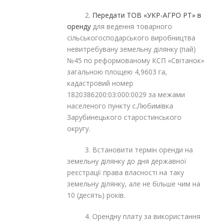
2.
Передати
ТОВ «УКР-АГРО РТ» в
оренду
для ведення товарного
сільськогосподарського виробництва
невитребувану земельну ділянку (пай)
№45 по реформованому КСП «Світанок»
загальною площею 4,9603 га,
кадастровий номер
1820386200:03:000:0029 за межами
населеного пункту с.Любимівка
Зарубинецького старостинського
округу.
3. Встановити термін оренди на
земельну ділянку до дня державної
реєстрації права власності на таку
земельну ділянку, але не більше чим на
10 (десять) років.
4. Орендну плату за використання