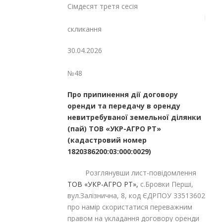
Сімдесят третя сесія
Восьмог
скликання
30.04.2026
№48
Про припинення дії договору
оренди та передачу в оренду
невитребуваної земельної ділянки
(пай) ТОВ «УКР-АГРО РТ»
(кадастровий номер
1820386200:03:000:0029)
Розглянувши лист-повідомлення
ТОВ «УКР-АГРО РТ»,
с.Бровки Перші,
вул.Залізнична, 8, код ЄДРПОУ 33513602
про намір скористатися переважним
правом на укладання договору оренди