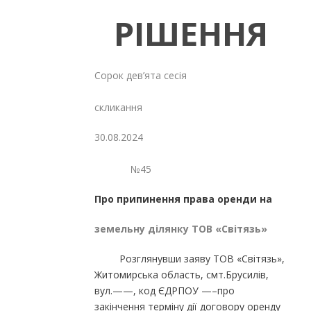
РІШЕННЯ
Сорок дев’ята сесія
Восьмо
скликання
30.08.2024
№45
Про припинення права оренди на
земельну ділянку ТОВ «Світязь»
Розглянувши заяву ТОВ «Світязь»,
Житомирська область, смт.Брусилів,
вул.——, код ЄДРПОУ —–про
закінчення терміну дії договору оренду