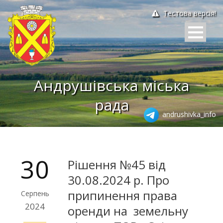
Тестова версія!
Андрушівська міська
рада
andrushivka_info
30
Рішення №45 від
30.08.2024 р. Про
припинення права
Серпень
2024
оренди на земельну