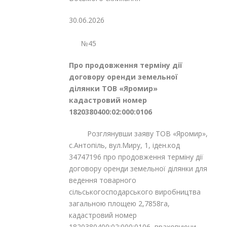
30.06.2026
№45
Про продовження терміну дії
договору оренди земельної
ділянки ТОВ «Яромир»
кадастровий номер
1820380400:02:000:0106
Розглянувши заяву ТОВ «Яромир»,
с.Антопіль, вул.Миру, 1, іден.код
34747196 про продовження терміну дії
договору оренди земельної ділянки для
ведення товарного
сільськогосподарського виробництва
загальною площею 2,7858га,
кадастровий номер
1820380400:02:000:0106, враховуючи