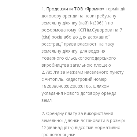
1.
Продовжити
ТОВ «Яромир»
термін дії
договору оренди на невитребувану
земельну ділянку (пай) №306(1) по
реформованому КСП ім.Суворова на 7
(сім) років або до дня державної
реєстрації права власності на таку
земельну ділянку, для ведення
товарного сільськогосподарського
виробництва загальною площею
2,7857га за межами населеного пункту
с.Антопіль, кадастровий номер
1820380400:02:000:0106, шляхом
укладання нового договору оренди
землі.
2. Орендну плату за використання
земельної ділянки встановити в розмірі
12(дванадцять) відсотків нормативної
грошової оцінки.