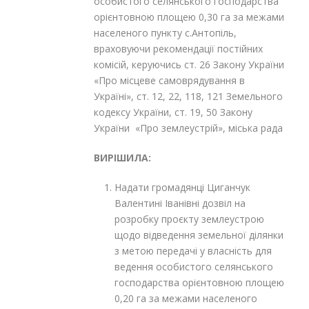
особистого селянського господарства
орієнтовною площею 0,30 га за межами
населеного пункту с.Антопіль,
враховуючи рекомендації постійних
комісій, керуючись ст. 26 Закону України
«Про місцеве самоврядування в
Україні», ст. 12, 22, 118, 121 Земельного
кодексу України, ст. 19, 50 Закону
України «Про землеустрій», міська рада
ВИРІШИЛА:
Надати громадянці Циганчук
Валентині Іванівні дозвіл на
розробку проєкту землеустрою
щодо відведення земельної ділянки
з метою передачі у власність для
ведення особистого селянського
господарства орієнтовною площею
0,20 га за межами населеного