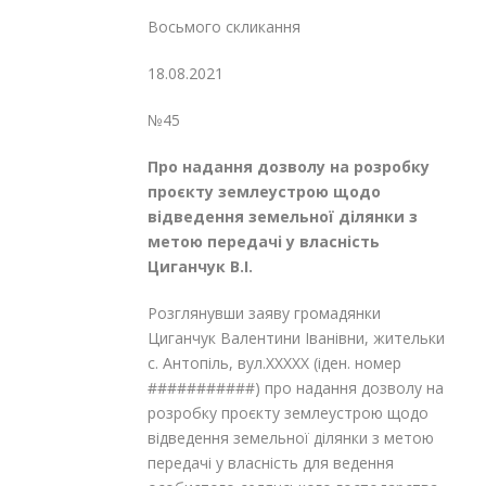
Восьмого скликання
18.08.2021
№45
Про надання дозволу на розробку
проєкту землеустрою щодо
відведення
земельної ділянки з
метою передачі
у власність
Циганчук В.І.
Розглянувши заяву громадянки
Циганчук Валентини Іванівни, жительки
с. Антопіль, вул.XXXXX (іден. номер
###########) про надання дозволу на
розробку проєкту землеустрою щодо
відведення земельної ділянки з метою
передачі у власність для ведення