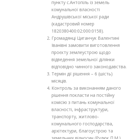
пункту с.Антопіль із земель
комунальної власності
Андрушівської міської ради
(кадастровий номер
1820380400:02:000:0158).
Громадянці Циганчук Валентині
Іванівні замовити виготовлення
проєкту землеустрою щодо
відведення земельної ділянки
відповідно чинного законодавства.
Термін дії рішення – 6 (шість)
місяців.
Контроль за виконанням даного
рішення покласти на постійну
комісію з питань комунальної
власності, інфраструктури,
транспорту, житлово-
комунального господарства,
архітектури, благоустрою та
земельних відносин (Рудюк П.М.).