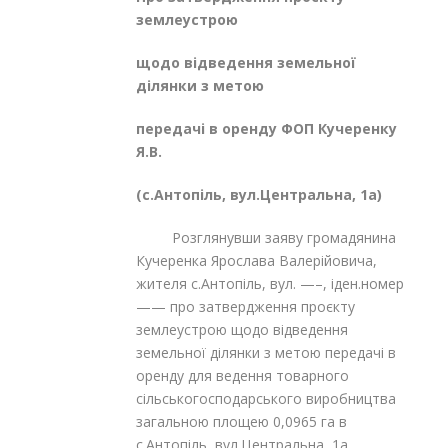
землеустрою
щодо відведення земельної
ділянки з метою
передачі в оренду ФОП Кучеренку
Я.В.
(с.Антопіль, вул.Центральна, 1а)
Розглянувши заяву громадянина
Кучеренка Ярослава Валерійовича,
жителя с.Антопіль, вул. —–, іден.номер
—— про затвердження проєкту
землеустрою щодо відведення
земельної ділянки з метою передачі в
оренду для ведення товарного
сільськогосподарського виробництва
загальною площею 0,0965 га в
с.Антопіль, вул.Центральна, 1а,