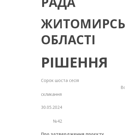
РАДА
ЖИТОМИРСЬК
ОБЛАСТІ
РІШЕННЯ
Сорок шоста сесія
Восьмог
скликання
30.05.2024
№42
Про затвердження проєкту