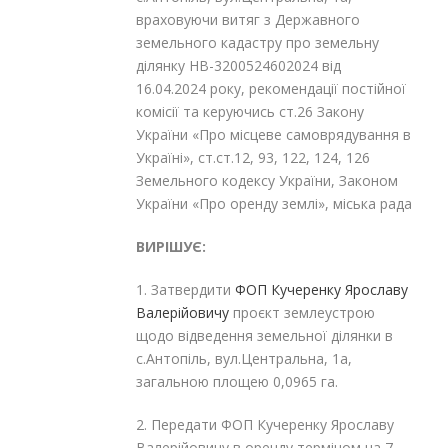
враховуючи витяг з Державного
земельного кадастру про земельну
ділянку НВ-3200524602024 від
16.04.2024 року, рекомендації постійної
комісії та керуючись ст.26 Закону
України «Про місцеве самоврядування в
Україні», ст.ст.12, 93, 122, 124, 126
Земельного кодексу України, Законом
України «Про оренду землі», міська рада
ВИРІШУЄ:
1. Затвердити
ФОП Кучеренку Ярославу
Валерійовичу
проєкт землеустрою
щодо відведення земельної ділянки в
с.Антопіль, вул.Центральна, 1а,
загальною площею 0,0965 га.
2. Передати ФОП Кучеренку Ярославу
Валерійовичу в оренду терміном на 7