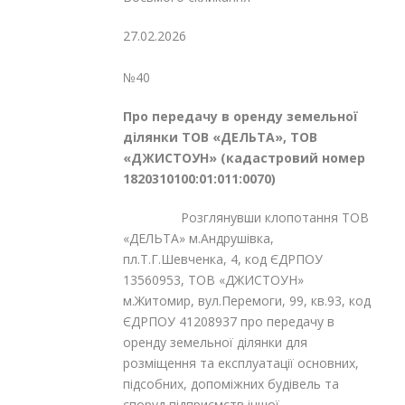
27.02.2026
№40
Про передачу в оренду земельної
ділянки ТОВ «ДЕЛЬТА», ТОВ
«ДЖИСТОУН» (кадастровий номер
1820310100:01:011:0070)
Розглянувши клопотання ТОВ
«ДЕЛЬТА» м.Андрушівка,
пл.Т.Г.Шевченка, 4, код ЄДРПОУ
13560953, ТОВ «ДЖИСТОУН»
м.Житомир, вул.Перемоги, 99, кв.93, код
ЄДРПОУ 41208937 про передачу в
оренду земельної ділянки для
розміщення та експлуатації основних,
підсобних, допоміжних будівель та
споруд підприємств іншої