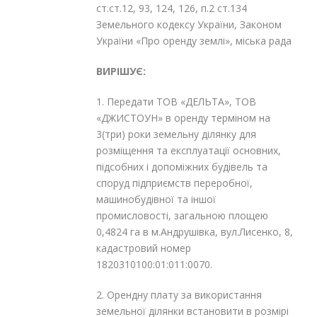
ст.ст.12, 93, 124, 126, п.2 ст.134
Земельного кодексу України, Законом
України «Про оренду землі», міська рада
ВИРІШУЄ:
1. Передати ТОВ «ДЕЛЬТА», ТОВ
«ДЖИСТОУН» в оренду терміном на
3(три) роки земельну ділянку для
розміщення та експлуатації основних,
підсобних і допоміжних будівель та
споруд підприємств переробної,
машинобудівної та іншої
промисловості, загальною площею
0,4824 га в м.Андрушівка, вул.Лисенко, 8,
кадастровий номер
1820310100:01:011:0070.
2. Орендну плату за використання
земельної ділянки встановити в розмірі