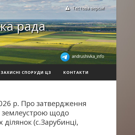
Тестова версія!
ка рада
andrushivka_info
ЗАХИСНІ СПОРУДИ ЦЗ
КОНТАКТИ
026 р. Про затвердження
із землеустрою щодо
 ділянок (с.Зарубинці,