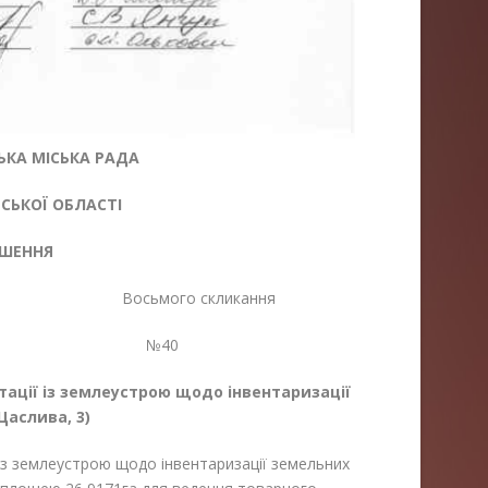
КА МІСЬКА РАДА
ЬКОЇ ОБЛАСТІ
ІШЕННЯ
 Восьмого скликання
26 №40
ації із землеустрою щодо інвентаризації
Щаслива, 3)
землеустрою щодо інвентаризації земельних