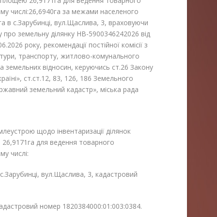
 площею 26,9171га для ведення товарного
му числі:26,6940га за межами населеного
1га в с.Зарубинці, вул.Щаслива, 3, враховуючи
 про земельну ділянку НВ-5900346242026 від
6.2026 року, рекомендації постійної комісії з
ктури, транспорту, житлово-комунального
а земельних відносин, керуючись ст.26 Закону
аїні», ст.ст.12, 83, 126, 186 Земельного
ержавний земельний кадастр», міська рада
емлеустрою щодо інвентаризації ділянок
 26,9171га для ведення товарного
му числі:
с.Зарубинці, вул.Щаслива, 3, кадастровий
 кадастровий номер 1820384000:01:003:0384.