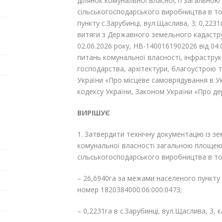
ділянок комунальної власності загальною
сільськогосподарського виробництва в то
пункту с.Зарубинці, вул.Щаслива, 3; 0,223
витяги з Державного земельного кадастру
02.06.2026 року, НВ-1400161902026 від 04.0
питань комунальної власності, інфрастру
господарства, архітектури, благоустрою т
України «Про місцеве самоврядування в Укр
кодексу України, Законом України «Про д
ВИРІШУЄ
1. Затвердити
технічну документацію із з
комунальної власності загальною площею
сільськогосподарського виробництва в то
– 26,6940га за межами населеного пункту 
номер 1820384000:06:000:0473;
– 0,2231га в с.Зарубинці, вул.Щаслива, 3,