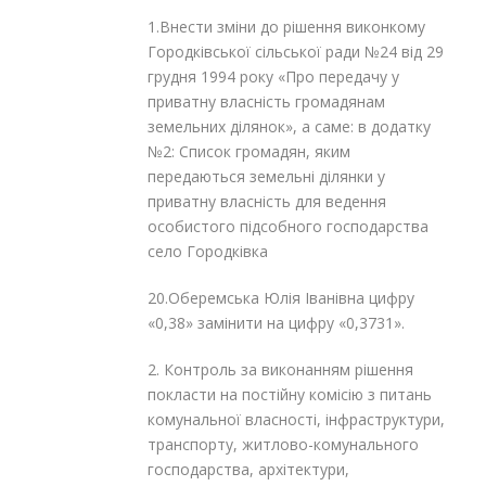
1.Внести зміни до рішення виконкому
Городківської сільської ради №24 від 29
грудня 1994 року «Про передачу у
приватну власність громадянам
земельних ділянок», а саме: в додатку
№2: Список громадян, яким
передаються земельні ділянки у
приватну власність для ведення
особистого підсобного господарства
село Городківка
20.Оберемська Юлія Іванівна цифру
«0,38» замінити на цифру «0,3731».
2. Контроль за виконанням рішення
покласти на постійну комісію з питань
комунальної власності, інфраструктури,
транспорту, житлово-комунального
господарства, архітектури,