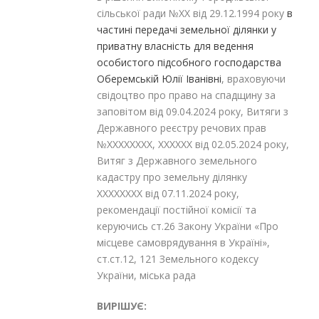
сільської ради №XX від 29.12.1994 року
в
частині передачі земельної ділянки у
приватну власність для ведення
особистого підсобного господарства
Оберемській Юлії Іванівні
, враховуючи
свідоцтво про право на спадщину за
заповітом від 09.04.2024 року, Витяги з
Державного реєстру речових прав
№XXXXXXXX, XXXXXX від 02.05.2024 року,
Витяг з Державного земельного
кадастру про земельну ділянку
XXXXXXXX від 07.11.2024 року,
рекомендації постійної комісії та
керуючись ст.26 Закону України «Про
місцеве самоврядування в Україні»,
ст.ст.12, 121 Земельного кодексу
України, міська рада
ВИРІШУЄ: