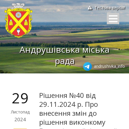
Тестова версія!
Андрушівська міська
рада
andrushivka_info
29
Рішення №40 від
29.11.2024 р. Про
внесення змін до
Листопад
2024
рішення виконкому