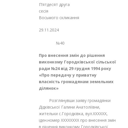
П’ятдесят друга
сесія
Восьмого скликання
29.11.2024
№40
Про внесення змін до рішення
виконкому Городківської сільської
ради №24 ві
д 29 грудня 1994 року
«Про передачу у приватну
власність громадянам земельних
ділянок»
Розглянувши заяву громадянки
Дідківської Галини Анатоліївни,
жительки с.Городківка, вул.XXXXXX,
іден.номер XXXXXXXX про внесення змін
в рішення виконкому Городківської