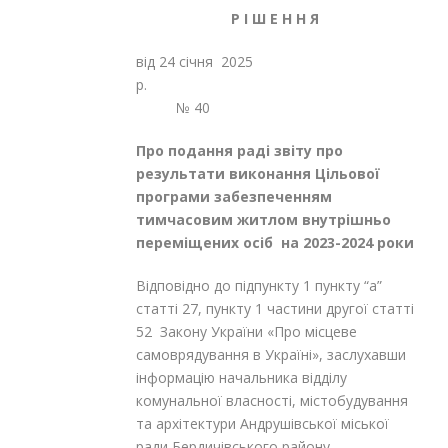
Р І Ш Е Н Н Я
від 24 січня 2025
р
№ 40
Про
подання раді звіту про
результати виконання
Цільової
п
рограми
забезпеченням
тимчасовим житлом внутрішньо
переміщених осіб
на 202
3
-2024 роки
Відповідно до підпункту 1 пункту “а”
статті 27, пункту 1 частини другої статті
52 Закону України «Про місцеве
самоврядування в Україні», заслухавши
інформацію начальника відділу
комунальної власності, містобудування
та архітектури Андрушівської міської
ради Бердичівського району