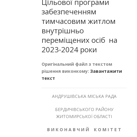
Цільової програми
забезпеченням
тимчасовим житлом
внутрішньо
переміщених осіб на
2023-2024 роки
Оригінальний файл з текстом
рішення виконкому:
Завантажити
текст
АНДРУШІВСЬКА МІСЬКА РАДА
БЕРДИЧІВСЬКОГО РАЙОНУ
ЖИТОМИРСЬКОЇ ОБЛАСТІ
В И К О Н А В Ч И Й К О М І Т Е Т