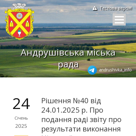
Тестова версія!
Андрушівська міська
рада
andrushivka_info
24
Рішення №40 від
24.01.2025 р. Про
подання раді звіту про
Січень
2025
результати виконання