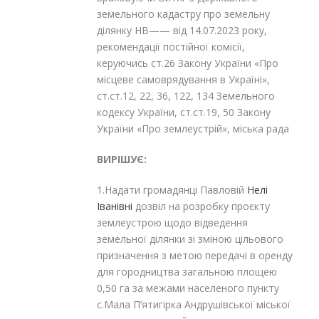
земельного кадастру про земельну
ділянку НВ—— від 14.07.2023 року,
рекомендації постійної комісії,
керуючись ст.26 Закону України «Про
місцеве самоврядування в Україні»,
ст.ст.12, 22, 36, 122, 134 Земельного
кодексу України, ст.ст.19, 50 Закону
України «Про землеустрій», міська рада
ВИРІШУЄ:
1.Надати громадянці
Павловій
Нелі
Іванівні
дозвіл на розробку проєкту
землеустрою щодо відведення
земельної ділянки зі зміною цільового
призначення з метою передачі в оренду
для городництва загальною площею
0,50 га за межами населеного пункту
с.Мала П’ятигірка Андрушівської міської