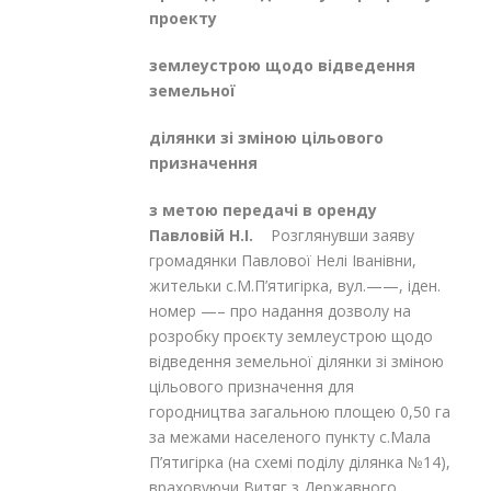
проекту
землеустрою щодо відведення
земельної
ділянки зі зміною цільового
призначення
з метою передачі в оренду
Павловій Н.І.
Розглянувши заяву
громадянки Павлової Нелі Іванівни,
жительки с.М.П’ятигірка, вул.——, іден.
номер —– про надання дозволу на
розробку проєкту землеустрою щодо
відведення земельної ділянки зі зміною
цільового призначення для
городництва загальною площею 0,50 га
за межами населеного пункту с.Мала
П’ятигірка (на схемі поділу ділянка №14),
враховуючи Витяг з Державного