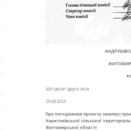
АНДРУШІВСЬ
ЖИТОМИРС
Р
Шістдесят друга сесі
29.08.20
Про погодження проекту землеустро
Харитонівської сільської територіа
Житомирської області