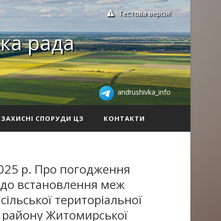
Тестова версія!
ка рада
andrushivka_info
ЗАХИСНІ СПОРУДИ ЦЗ
КОНТАКТИ
025 р. Про погодження
одо встановлення меж
 сільської територіальної
 району Житомирської