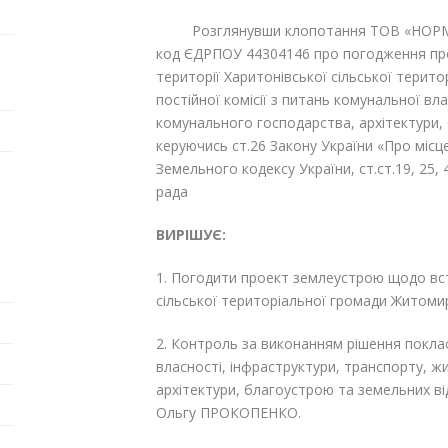
Розглянувши клопотання ТОВ «НОРМАТИ
код ЄДРПОУ 44304146 про погодження пр
території Харитонівської сільської терит
постійної комісії з питань комунальної вл
комунального господарства, архітектури,
керуючись ст.26 Закону України «Про місце
Земельного кодексу України, ст.ст.19, 25, 
рада
ВИРІШУЄ:
1. Погодити проект землеустрою щодо вс
сільської територіальної громади Житоми
2. Контроль за виконанням рішення поклас
власності, інфраструктури, транспорту, 
архітектури, благоустрою та земельних в
Ольгу ПРОКОПЕНКО.