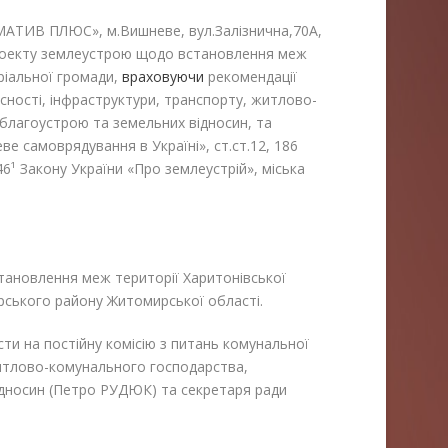
В ПЛЮС», м.Вишневе, вул.Залізнична,70А,
оекту землеустрою щодо встановлення меж
оріальної громади,
враховуючи
рекомендації
асності, інфраструктури, транспорту, житлово-
 благоустрою та земельних відносин, та
ве самоврядування в Україні», ст.ст.12, 186
46¹ Закону України «Про землеустрій», міська
тановлення меж території Харитонівської
рського району Житомирської області.
ти на постійну комісію з питань комунальної
житлово-комунального господарства,
ідносин (Петро РУДЮК) та секретаря ради