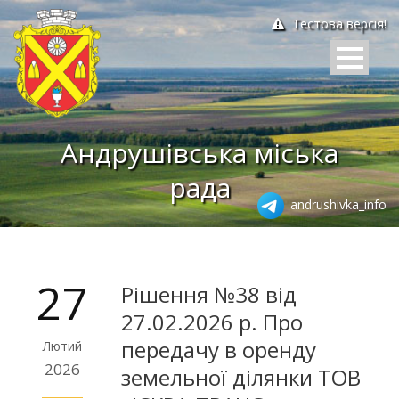
Тестова версія!
Андрушівська міська
рада
andrushivka_info
27
Рішення №38 від
27.02.2026 р. Про
передачу в оренду
Лютий
2026
земельної ділянки ТОВ