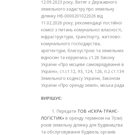
12.09.2023 року, Витяг з Державного
земельного кадастру про земельну
ділянку НВ-0000201022026 від
11.02.2026 року, рекомендації постійної
комісії з питань комунальної власності,
інфраструктури, транспорту, житлово-
комунального господарства,
архітектури, благоустрою та земельних
відносин та керуючись ст.26 Закону
України «Про місцеве самоврядування в
Україні», ст.ст.12, 93, 124, 126, п.2 ст.134
Земельного кодексу України, Законом
України «Про оренду землі», міська рада
ВИРІШУЄ:
1. Передати
ТОВ «ІСКРА-ТРАНС-
ЛОГІСТИК»
в оренду терміном на 7(сім)
років земельну ділянку для будівництва
та обслуговування будівель органів