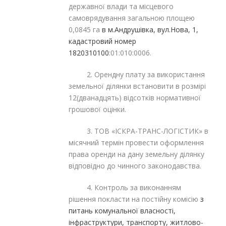
державної влади та місцевого
самоврядування загальною площею
0,0845 га
в м.Андрушівка, вул.Нова, 1,
кадастровий номер
1820310100
:01:010:0006.
2. Орендну плату за використання
земельної ділянки встановити в розмірі
12(дванадцять) відсотків нормативної
грошової оцінки.
3. ТОВ «ІСКРА-ТРАНС-ЛОГІСТИК» в
місячний термін провести оформлення
права оренди на дану земельну ділянку
відповідно до чинного законодавства.
4. Контроль за виконанням
рішення покласти на постійну комісію
з
питань комунальної власності,
інфраструктури, транспорту, житлово-