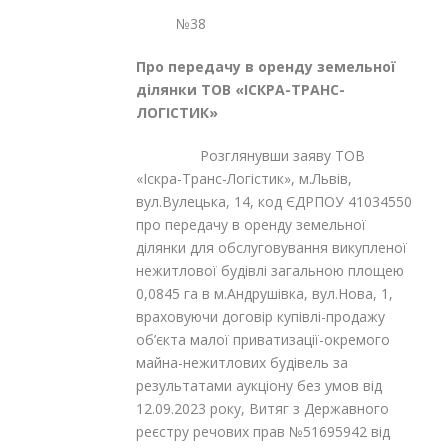
№38
Про передачу в оренду земельної
ділянки
ТОВ «ІСКРА-ТРАНС-
ЛОГІСТИК»
Розглянувши заяву ТОВ
«Іскра-Транс-Логістик», м.Львів,
вул.Вулецька, 14, код ЄДРПОУ 41034550
про передачу в оренду земельної
ділянки для обслуговування викупленої
нежитлової будівлі загальною площею
0,0845 га в м.Андрушівка, вул.Нова, 1,
враховуючи договір купівлі-продажу
об’єкта малої приватизації-окремого
майна-нежитлових будівель за
результатами аукціону без умов від
12.09.2023 року, Витяг з Державного
реєстру речових прав №51695942 від