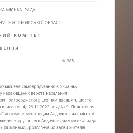
КА МІСЬКА РАДА
НУ ЖИТОМИРСЬКОЇ ОБЛАСТІ
Ч И Й К О М І Т Е Т
 Ш Е Н Н Я
2025 р. № 385
ро місцеве самоврядування в Україні»,
ту незахищених верств населення
роки, затвердженої рішенням двадцять шостої
 скликання від 29.11.2022 року № 9, Положення
ої допомоги мешканцям Андрушівської міської
шенням другої сесії Андрушівської міської ради
9 (зі змінами), розглянувши заяви жителів