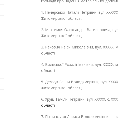
громади про надання матеріальної допомо
1. Печерської Наталії Петрівни, вул. ХХХХХ
Житомирської області;
2. Максимця Олександра Васильовича, вул.
Житомирської області;
3. Ракович Раїси Миколаївни, вул. ХХХХХ, 
області;
4. Вольської Розалії Іванівни, вул. ХХХХХ,
області;
5. Демчук Ганни Володимирівни, вул. ХХХХХ
Житомирської області;
6. Хрущ Таміли Петрівни, вул. ХХХХХ, с. ХХ
області;
7. Пашинської Лариси Володимирівни, заре