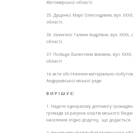
Житомирської області;
35. Дущенко Марії Олексндрівни, вул. ХХХХ
області;
36. Зажигіної Галини Андріївни, вул. ХХХХ,
області;
37. Поліщук Валентини Іванівни, вул. ХХХХ
області
та акти обстеження матеріально-побутов
Андрушівської міської ради
В И Р І Ш У Є:
1. Надати одноразову допомогу громадяна
громади за рахунок коштів міського бюдж
населення згідно додатку, що додається.
2. Начальнику відділу бухгалтерського обл