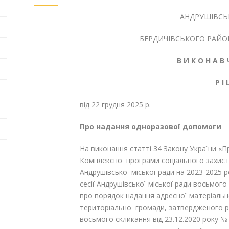
АНДРУШІВСЬ
БЕРДИЧІВСЬКОГО РАЙО
В И К О Н А В 
Р І
від 22 грудня 
Про надання одноразової допомоги
На виконання статті 34 Закону України «П
Комплексної програми соціального захис
Андрушівської міської ради на 2023-2025 
сесії Андрушівської міської ради восьмого
про порядок надання адресної матеріальн
територіальної громади, затвердженого рі
восьмого скликання від 23.12.2020 року № 