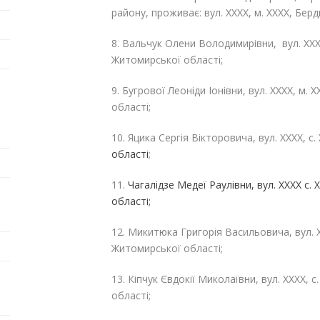
району, проживає: вул. ХХХХ, м. ХХХХ, Бер
8. Вальчук Олени Володимирівни, вул. ХХХ
Житомирської області;
9. Бугрової Леоніди Іонівни, вул. ХХХХ, м.
області;
10. Яцика Сергія Вікторовича, вул. ХХХХ, с.
області
;
11.
Чагалідзе Медеї Раулівни, вул. ХХХХ с.
області;
12. Микитюка Григорія Васильовича, вул. Х
Житомирської області;
13. Кіпчук Євдокії Миколаївни, вул. ХХХХ, 
області;