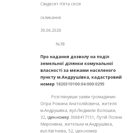
Сімдесят п’ята сесія
Восьмог
скликання
30.06.2026
№38
Про надання дозволу на поділ
земельної ділянки комунальної
власності за межами населеного
пункту м.Андрушівка, кадастровий
номер
1820310100:04:000:0295
Розглянувши заяви громадянин
Огіра Романа Анатолійовича, жителя
м.Андрушівка, вул.Людмили Волошки,
32,
іден.номер
3068417151, Путій Поліни
Миронівни, жительки м.Андрушівка,
вул.Квітнева, 52, іден.номер