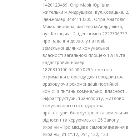
1420123469, Огір Марії Юріївни,
жительки м.Андрушівка, вул.Козацька, 2,
іден.номер 3484113205, Огіра Анатолія
Миколайовича, жителя м.Андрушівка,
вул.Козацька, 2, іден.номер 2227306757
про надання дозволу на поділ
земельної ділянки комунальної
власності загальною площею 1,9197га
кадастровий номер
1820310100:04:000:0295 з метою
отримання в оренду для городництва,
враховуючи рекомендації постійної
комісії з питань комунальної власності,
інфраструктури, транспорту, житлово-
комунального господарства,
архітектури, благоустрою та земельних
відносин та керуючись ст.26 Закону
України «Про місцеве самоврядування в
Україні», ст.ст.12, 79
1
, 122, 123