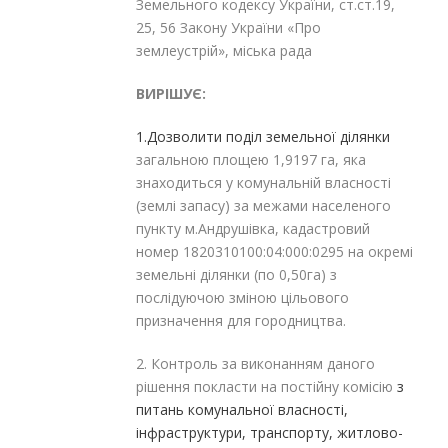
Земельного кодексу України, ст.ст.19,
25, 56 Закону України «Про
землеустрій», міська рада
ВИРІШУЄ:
1.Дозволити поділ земельної ділянки
загальною площею 1,9197 га, яка
знаходиться у комунальній власності
(землі запасу) за межами населеного
пункту м.Андрушівка, кадастровий
номер 1820310100:04:000:0295 на окремі
земельні ділянки (по 0,50га) з
послідуючою зміною цільового
призначення для городництва.
2. Контроль за виконанням даного
рішення покласти на постійну комісію
з
питань комунальної власності,
інфраструктури, транспорту, житлово-