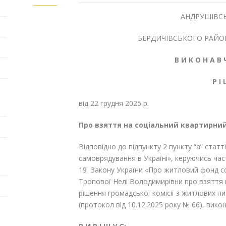
АНДРУШІВСЬ
БЕРДИЧІВСЬКОГО РАЙО
В И К О Н А В 
Р І
від 22 грудня 
Про взяття на соціальний квартирний
Відповідно до підпункту 2 пункту “а” статт
самоврядування в Україні», керуючись час
19 Закону України «Про житловий фонд с
Тропової Нелі Володимирівни про взяття 
рішення громадської комісії з житлових п
(протокол від 10.12.2025 року № 66), вико