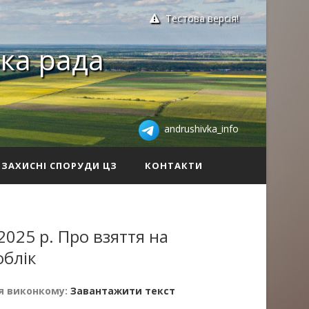
Тестова версія!
ка рада
andrushivka_info
ЗАХИСНІ СПОРУДИ ЦЗ
КОНТАКТИ
2025 р. Про взяття на
облік
я виконкому:
Завантажити текст