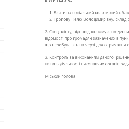
В И Р І Ш У Є:
Взяти на соціальний квартирний облі
Тропову Нелю Володимирівну, склад сі
2. Спеціалісту, відповідальному за веденн
відомості про громадян зазначених в пунк
що перебувають на черзі для отримання с
3. Контроль за виконанням даного рішення
питань діяльності виконавчих органів р
Міський голова Г