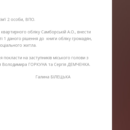
к
м’ї 2 особи, ВПО.
я квартирного обліку Самборській А.О., внести
ті 1 даного рішення до книги обліку громадян,
оціального житла.
 покласти на заступників міського голови з
ади Володимира ГОРКУНА та Сергія ДЕМЧЕНКА.
алина БІЛЕЦЬКА