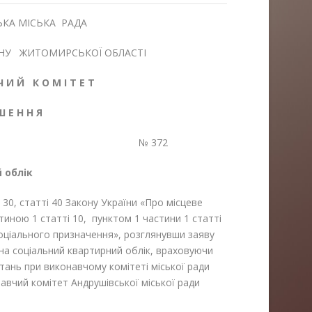
КА МІСЬКА РАДА
НУ ЖИТОМИРСЬКОЇ ОБЛАСТІ
Ч И Й К О М І Т Е Т
 Ш Е Н Н Я
2025 р. № 372
 облік
і 30, статті 40 Закону України «Про місцеве
тиною 1 статті 10, пунктом 1 частини 1 статті
оціального призначення», розглянувши заяву
на соціальний квартирний облік, враховуючи
итань при виконавчому комітеті міської ради
навчий комітет Андрушівської міської ради