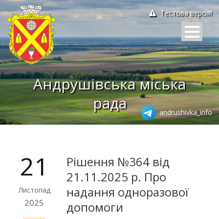
Тестова версія!
Андрушівська міська
рада
andrushivka_info
21
Рішення №364 від
21.11.2025 р. Про
надання одноразової
Листопад
2025
допомоги