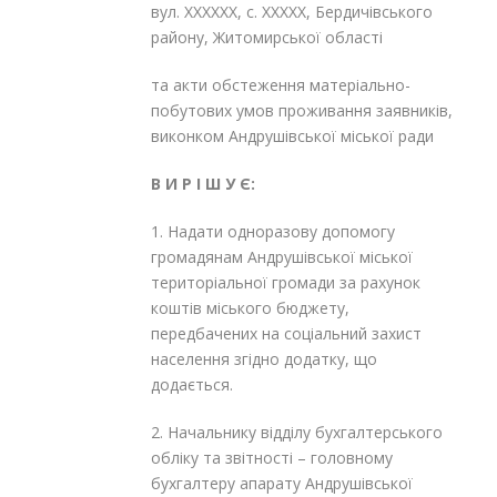
вул. ХХХХХХ, с. ХХХХХ, Бердичівського
району, Житомирської області
та акти обстеження матеріально-
побутових умов проживання заявників,
виконком Андрушівської міської ради
В И Р І Ш У Є:
1. Надати одноразову допомогу
громадянам Андрушівської міської
територіальної громади за рахунок
коштів міського бюджету,
передбачених на соціальний захист
населення згідно додатку, що
додається.
2. Начальнику відділу бухгалтерського
обліку та звітності – головному
бухгалтеру апарату Андрушівської