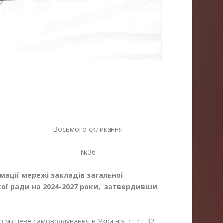
я Восьмого скликання
26 №36
мації мережі закладів загальної
кої ради на 2024-2027 роки, затвердивши
о місцеве самоврядування в Україні», ст.ст.32,