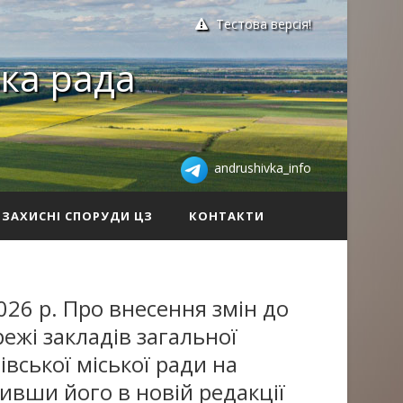
Тестова версія!
ка рада
andrushivka_info
ЗАХИСНІ СПОРУДИ ЦЗ
КОНТАКТИ
026 р. Про внесення змін до
ежі закладів загальної
вської міської ради на
ивши його в новій редакції