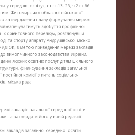
ьну середню освіту», ст.ст.13, 25, ч.2 ст.66
нням Житомирської обласної військової
 «Про затвердження плану формування мережі
і забезпечуватимуть здобуття профільної
а їх орієнтовного переліку», розглянувши
оді та спорту апарату Андрушівської міської
и РУДЮК, з метою приведення мережі закладів
ь до вимог чинного законодавства України,
анні якісних освітніх послуг дітям шкільного
структури, фінансування закладів загальної
 постійної комісії з питань соціально-
ів, міська рада
режі закладів загальної середньої освіти
оки та затвердити його у новій редакції
закладів загальної середньої освіти