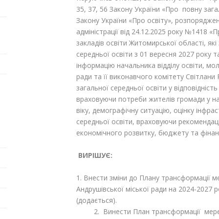
35, 37, 56 Закону України «Про повну загал
Закону України «Про освіту», розпорядже
адміністрації від 24.12.2025 року №1418
закладів освіти Житомирської області, як
середньої освіти з 01 вересня 2027 року т
інформацію начальника відділу освіти, мол
ради та її виконавчого комітету Світлан
загальної середньої освіти у відповідніст
враховуючи потреби жителів громади у над
віку, демографічну ситуацію, оцінку інфра
середньої освіти, враховуючи рекомендації
економічного розвитку, бюджету та фінанс
ВИРІШУЄ:
1. Внести зміни до Плану трансформації ме
Андрушівської міської ради на 2024-2027 р
(додається).
2. Винести План трансформації мережі 