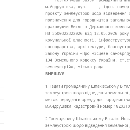
м.Андрушівка, вул.-----, іден. номер 
проєкту землеустрою щодо відведення з
призначення для городництва загально
враховуючи Витяг з Державного земельн
НВ-3500322322026 від 12.05.2026 року
комунальної власності, інфраструктури
господарства, архітектури, благоустр
Закону України «Про місцеве самовряд
134 Земельного кодексу України, ст.ст
землеустрій», міська рада
ВИРІШУЄ:
1.Надати громадянину Шпаківському Віта
землеустрою щодо відведення земельної д
метою передачі в оренду для городництв
м.Андрушівка, кадастровий номер 18203101
2.Громадянину
Шпаківському Віталію Йос
землеустрою щодо відведення земельної д