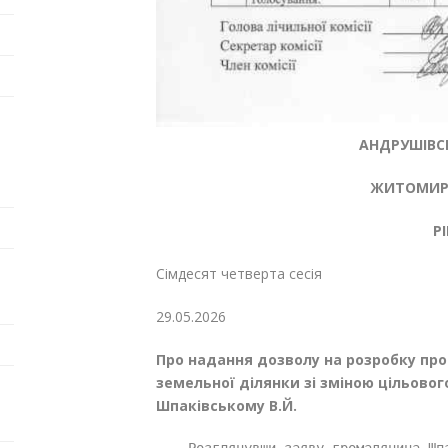
АНДРУШІВСЬ
ЖИТОМИРС
Р
Сімдесят четверта сес
29.05.20
Про надання дозволу на розробку пр
земельної ділянки зі зміною цільово
Шпаківському В.Й.
    Розглянувши заяву громадянина Шпа