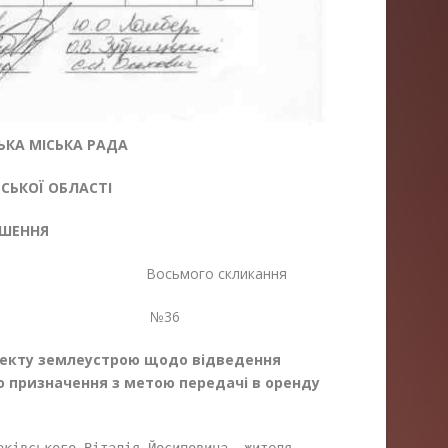
КА МІСЬКА РАДА
ЬКОЇ ОБЛАСТІ
ІШЕННЯ
ія Восьмого скликання
26 №36
оекту землеустрою щодо відведення
го призначення з метою передачі в оренду
ківського Віталія Йосиповича, жителя 