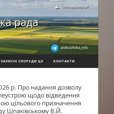
Тестова версія!
ка рада
andrushivka_info
ЗАХИСНІ СПОРУДИ ЦЗ
КОНТАКТИ
026 р. Про надання дозволу
млеустрою щодо відведення
іною цільового призначення
ду Шпаківському В.Й.