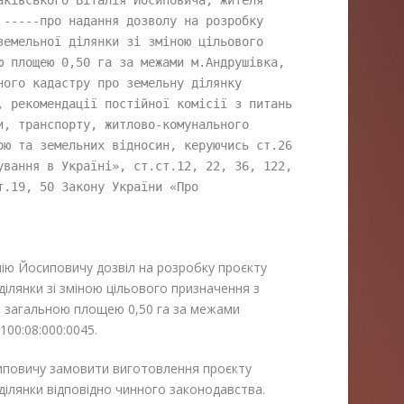
-----про надання дозволу на розробку 
емельної ділянки зі зміною цільового 
ю площею 0,50 га за межами м.Андрушівка, 
ого кадастру про земельну ділянку 
, рекомендації постійної комісії з питань 
, транспорту, житлово-комунального 
ою та земельних відносин, керуючись ст.26 
ування в Україні», ст.ст.12, 22, 36, 122, 
.19, 50 Закону України «Про 
лію Йосиповичу
дозвіл на розробку проєкту
ілянки зі зміною цільового призначення з
а загальною площею 0,50 га за межами
00:08:000:0045.
иповичу замовити виготовлення проєкту
ілянки відповідно чинного законодавства.