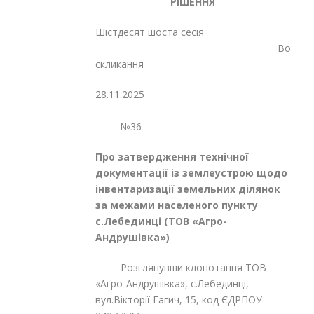
РІШЕННЯ
Шістдесят шоста сесія
Восьмог
скликання
28.11.2025
№36
Про затвердження технічної
документації із землеустрою щодо
інвентаризації земельних ділянок
за межами населеного пункту
с.Лебединці (ТОВ «Агро-
Андрушівка»)
Розглянувши клопотання ТОВ
«Агро-Андрушівка», с.Лебединці,
вул.Вікторії Гагич, 15, код ЄДРПОУ