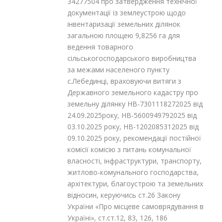
34277504 про затвердження технічної
документації із землеустрою щодо
інвентаризації земельних ділянок
загальною площею 9,8256 га для
ведення товарного
сільськогосподарського виробництва
за межами населеного пункту
с.Лебединці, враховуючи витяги з
Державного земельного кадастру про
земельну ділянку НВ-7301118272025 від
24.09.2025року, НВ-5600949792025 від
03.10.2025 року, НВ-1202085312025 від
09.10.2025 року, рекомендації постійної
комісії комісію з питань комунальної
власності, інфраструктури, транспорту,
житлово-комунального господарства,
архітектури, благоустрою та земельних
відносин, керуючись ст.26 Закону
України «Про місцеве самоврядування в
Україні», ст.ст.12, 83, 126, 186