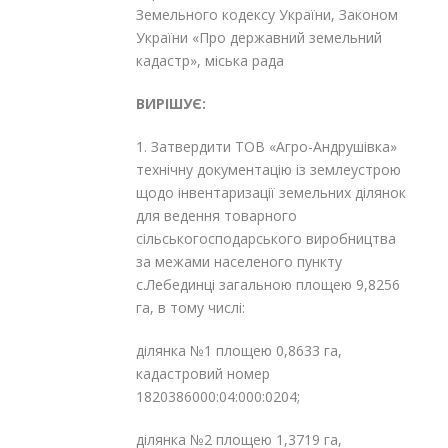
Земельного кодексу України, Законом
України «Про державний земельний
кадастр», міська рада
ВИРІШУЄ:
1. Затвердити
ТОВ «Агро-Андрушівка»
технічну документацію із землеустрою
щодо інвентаризації земельних ділянок
для ведення товарного
сільськогосподарського виробництва
за межами населеного пункту
с.Лебединці загальною площею 9,8256
га, в тому числі:
ділянка №1 площею 0,8633 га,
кадастровий номер
1820386000:04:000:0204;
ділянка №2 площею 1,3719 га,