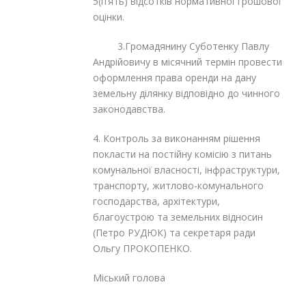
5(п’ять) відсотків нормативної грошової
оцінки.
3.Громадянину Суботенку Павлу
Андрійовичу в місячний термін провести
оформлення права оренди на дану
земельну ділянку відповідно до чинного
законодавства.
4. Контроль за виконанням рішення
покласти на постійну комісію з питань
комунальної власності, інфраструктури,
транспорту, житлово-комунального
господарства, архітектури,
благоустрою та земельних відносин
(Петро РУДЮК) та секретаря ради
Ольгу ПРОКОПЕНКО.
Міський голова