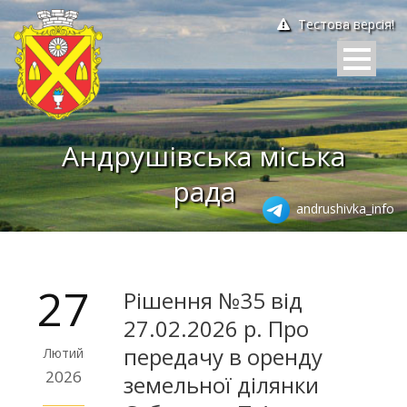
Тестова версія!
Андрушівська міська
рада
andrushivka_info
27
Рішення №35 від
27.02.2026 р. Про
передачу в оренду
Лютий
2026
земельної ділянки