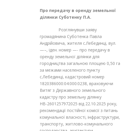
Про передачу в оренду земельної
ділянки
Суботенку П.А.
Розглянувши заяву
громадянина Суботенка Павла
Андрійовича, жителя с.Лебединці, вул.
—–, іден. номер —- про передачу в
оренду земельної ділянки для
городництва загальною площею 0,50 га
за межами населеного пункту
с.Лебединці, кадастровий номер
1820386000:04:000:0238, враховуючи
Витяг з Державного земельного
кадастру про земельну ділянку
НВ-2601257972025 від 22.10.2025 року,
рекомендації постійної комісії з питань
комунальної власності, інфраструктури,
транспорту, житлово-комунального
господарства, архітектури,