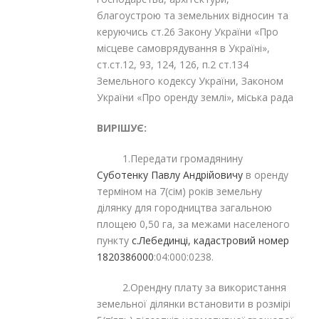
благоустрою та земельних відносин та
керуючись ст.26 Закону України «Про
місцеве самоврядування в Україні»,
ст.ст.12, 93, 124, 126, п.2 ст.134
Земельного кодексу України, Законом
України «Про оренду землі», міська рада
ВИРІШУЄ:
1.Передати громадянину
Суботенку Павлу Андрійовичу
в оренду
терміном на 7(сім) років земельну
ділянку для городництва загальною
площею 0,50 га, за межами населеного
пункту
с.Лебединці, кадастровий номер
1820386000
:04:000:0238.
2.Орендну плату за використання
земельної ділянки встановити в розмірі