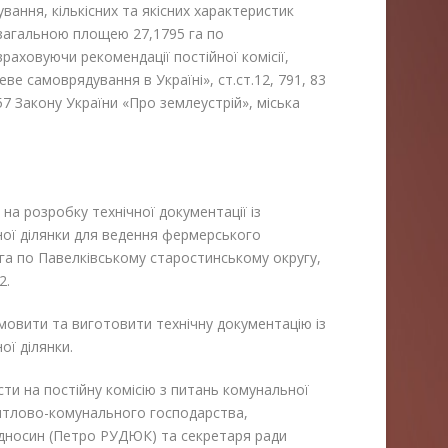
ня, кількісних та якісних характеристик
 загальною площею 27,1795 га по
раховуючи рекомендації постійної комісії,
еве самоврядування в Україні», ст.ст.12, 79
1
, 83
 57 Закону України «Про землеустрій», міська
л на розробку технічної документації із
ої ділянки для ведення фермерського
а по Павелківському старостинському округу,
2.
амовити та виготовити технічну документацію із
ї ділянки.
ти на постійну комісію з питань комунальної
житлово-комунального господарства,
ідносин (Петро РУДЮК) та секретаря ради