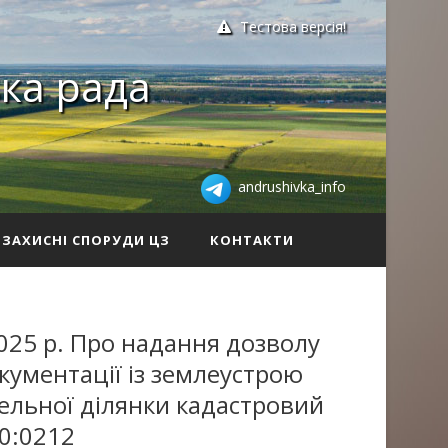
Тестова версія!
ка рада
andrushivka_info
ЗАХИСНІ СПОРУДИ ЦЗ
КОНТАКТИ
025 р. Про надання дозволу
кументації із землеустрою
ельної ділянки кадастровий
0:0212