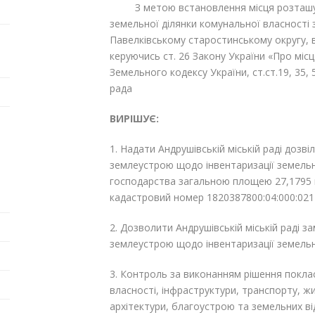
З метою встановлення місця розташуван
земельної ділянки комунальної власності
Павелківському старостинському округу, в
керуючись ст. 26 Закону України «Про місц
Земельного кодексу України, ст.ст.19, 35,
рада
ВИРІШУЄ:
1. Надати Андрушівській міській раді дозві
землеустрою щодо інвентаризації земельн
господарства загальною площею 27,1795 г
кадастровий номер 1820387800:04:000:021
2. Дозволити Андрушівській міській раді з
землеустрою щодо інвентаризації земельно
3. Контроль за виконанням рішення поклас
власності, інфраструктури, транспорту, 
архітектури, благоустрою та земельних в