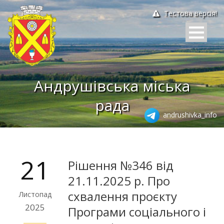
Тестова версія!
Андрушівська міська
рада
andrushivka_info
21
Рішення №346 від
21.11.2025 р. Про
схвалення проєкту
Листопад
2025
Програми соціального і