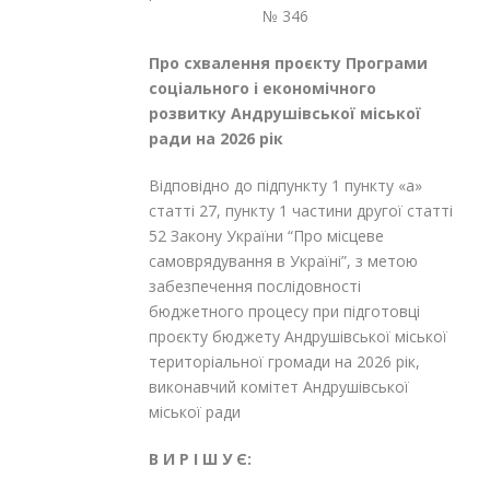
№ 346
Про схвалення проєкту Програми
соціально
го і
економічного
розвитку Андрушівської міської
ради на 2026 рік
Відповідно до підпункту 1 пункту «а»
статті 27, пункту 1 частини другої статті
52 Закону України “Про місцеве
самоврядування в Україні”, з метою
забезпечення послідовності
бюджетного процесу при підготовці
проєкту бюджету Андрушівської міської
територіальної громади на 2026 рік,
виконавчий комітет Андрушівської
міської ради
В И Р І Ш У Є: