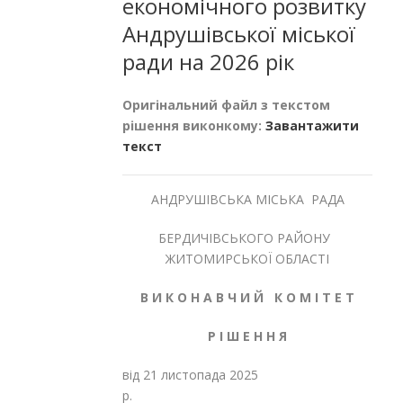
економічного розвитку
Андрушівської міської
ради на 2026 рік
Оригінальний файл з текстом
рішення виконкому:
Завантажити
текст
АНДРУШІВСЬКА МІСЬКА РАДА
БЕРДИЧІВСЬКОГО РАЙОНУ
ЖИТОМИРСЬКОЇ ОБЛАСТІ
В И К О Н А В Ч И Й К О М І Т Е Т
Р І Ш Е Н Н Я
від 21 листопада 2025
р.