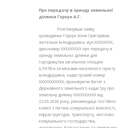
Про передачу в оренду земельної
ділянки
Горкун А.Г.
Розглянувши заяву
громадянки Горкун Алли Григорівни,
жительки м.Андрушівка, вул.XXXXXXXX,
іден.номер XXXXXXXXX про передачу в
оренду земельної ділянки для
городництва загальною площею
0,5978га за межами населеного пункту
м.Андрушівка, кадастровий номер
XXXXXXXXXXX, враховуючи Витяг з
Державного земельного кадастру про
земельну ділянку XXXXXXXXXX від
22.05.2026 року, рекомендації постійної
комісії з питань комунальної власності,
інфраструктури, транспорту, житлово-
комунального господарства,
архітектури, благоустрою та земельних