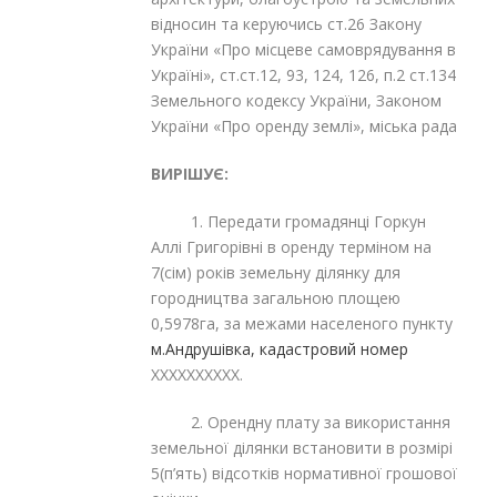
відносин та керуючись ст.26 Закону
України «Про місцеве самоврядування в
Україні», ст.ст.12, 93, 124, 126, п.2 ст.134
Земельного кодексу України, Законом
України «Про оренду землі», міська рада
ВИРІШУЄ:
1. Передати громадянці Горкун
Аллі Григорівні
в оренду терміном на
7(сім) років земельну ділянку для
городництва загальною площею
0,5978га, за межами населеного пункту
м.Андрушівка, кадастровий номер
XXXXXXXXXX.
2. Орендну плату за використання
земельної ділянки встановити в розмірі
5(п’ять) відсотків нормативної грошової