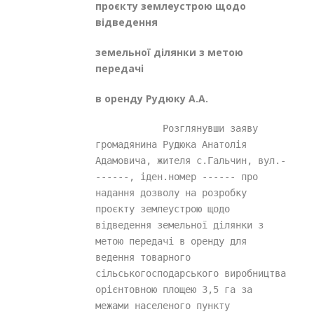
проєкту
землеустрою щодо
відведення
земельної ділянки з метою
передачі
в оренду Рудюку А.А.
            Розглянувши заяву 
громадянина Рудюка Анатолія 
Адамовича, жителя с.Гальчин, вул.-
------, іден.номер ------ про 
надання дозволу на розробку 
проєкту землеустрою щодо 
відведення земельної ділянки з 
метою передачі в оренду для 
ведення товарного 
сільськогосподарського виробництва 
орієнтовною площею 3,5 га за 
межами населеного пункту 