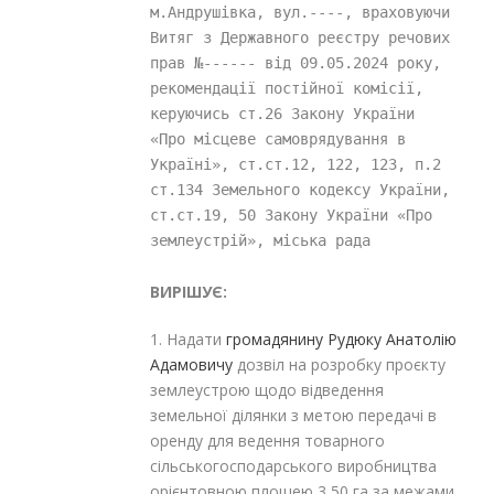
м.Андрушівка, вул.----, враховуючи 
Витяг з Державного реєстру речових 
прав №------ від 09.05.2024 року, 
рекомендації постійної комісії, 
керуючись ст.26 Закону України 
«Про місцеве самоврядування в 
Україні», ст.ст.12, 122, 123, п.2 
ст.134 Земельного кодексу України, 
ст.ст.19, 50 Закону України «Про 
землеустрій», міська рада
ВИРІШУЄ:
1. Надати
громадянину
Рудюку Анатолію
Адамовичу
дозвіл на розробку проєкту
землеустрою щодо відведення
земельної ділянки з метою передачі в
оренду для ведення товарного
сільськогосподарського виробництва
орієнтовною площею 3,50 га за межами