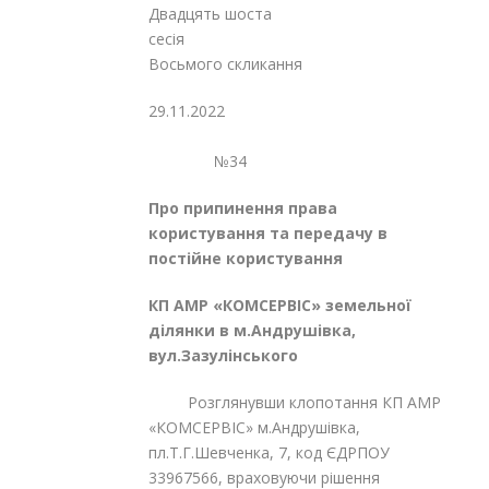
Двадцять шоста
сесія
Восьмого скликання
29.11.2022
№34
Про припинення права
користування
та передачу в
постійне користування
КП АМР «КОМСЕРВІС» земельної
ділянки
в м.Андрушівка,
вул.Зазулінського
Розглянувши клопотання КП АМР
«КОМСЕРВІС» м.Андрушівка,
пл.Т.Г.Шевченка, 7, код ЄДРПОУ
33967566, враховуючи рішення