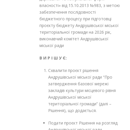
власності» від 15.10.2013 №983, з метою
забезпечення послідовності
бюджетного процесу при підготовці
проєкту бюджету Андрушівської міської
територіальної громади на 2026 рік,
виконавчий комітет Андрушівської
міської ради
В И Р І Ш У Є:
Схвалити проєкт рішення
Андрушівської міської ради “Про
затвердження базової мережі
закладів культури місцевого рівня
Андрушівської міської
територіальної громади” (далі –
Рішення), що додається.
Подати проєкт Рішення на розгляд
Андрушівської міської ради.