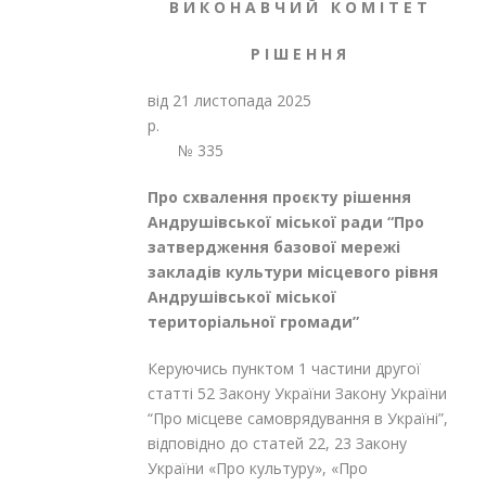
В И К О Н А В Ч И Й К О М І Т Е Т
Р І Ш Е Н Н Я
від 21 листопада 2025
р
№ 335
Про схвалення проєкту
рішення
Андрушівської міської ради “Про
затвердження базової мережі
закладів культури місцевого рівня
Андрушівської міської
територіальної громади”
Керуючись пунктом 1 частини другої
статті 52 Закону України Закону України
“Про місцеве самоврядування в Україні”,
відповідно до статей 22, 23 Закону
України «Про культуру», «Про