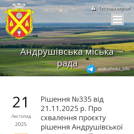
Тестова версія!
Андрушівська міська
рада
andrushivka_info
21
Рішення №335 від
21.11.2025 р. Про
схвалення проєкту
Листопад
2025
рішення Андрушівської