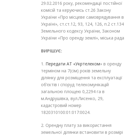
29.02.2016 року, рекомендації постійної
комісій та керуючись ст.26 Закону
України «Про місцеве самоврядування в
Україні», ст.ст.12, 93, 124, 126, п.2 ст.134
Земельного кодексу України, Законом
України «Про оренду землі», міська рада
ВИРІШУЄ:
1.
Передати
АТ «Укртелеком
» в оренду
терміном на 7(сім) років земельну
ділянку для розміщення та експлуатації
об’єктів і споруд телекомунікацій
загальною площею 0,2294 га в
м.Андрушівка, вул.Лисенко, 29,
кадастровий номер
1820310100:01:017:0024.
2. Орендну плату за використання
земельної ділянки встановити в розмірі