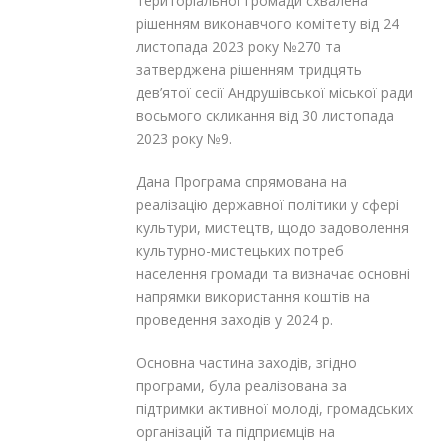
територіальної громади схвалена
рішенням виконавчого комітету від 24
листопада 2023 року №270 та
затверджена рішенням тридцять
дев’ятої сесії Андрушівської міської ради
восьмого скликання від 30 листопада
2023 року №9.
Дана Програма спрямована на
реалізацію державної політики у сфері
культури, мистецтв, щодо задоволення
культурно-мистецьких потреб
населення громади та визначає основні
напрямки використання коштів на
проведення заходів у 2024 р.
Основна частина заходів, згідно
програми, була реалізована за
підтримки активної молоді, громадських
організацій та підприємців на