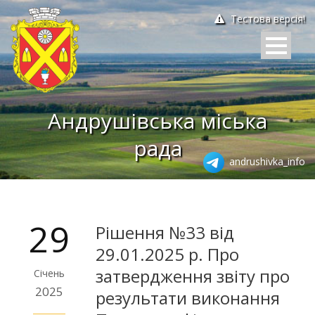
Тестова версія!
Андрушівська міська
рада
andrushivka_info
29
Рішення №33 від
29.01.2025 р. Про
затвердження звіту про
Січень
2025
результати виконання