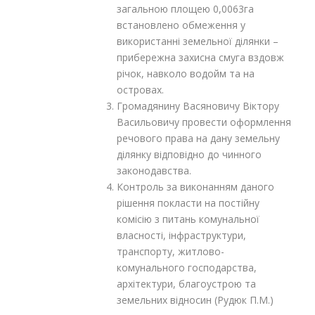
загальною площею 0,0063га
встановлено обмеження у
використанні земельної ділянки –
прибережна захисна смуга вздовж
річок, навколо водойм та на
островах.
Громадянину Васяновичу Віктору
Васильовичу провести оформлення
речового права на дану земельну
ділянку відповідно до чинного
законодавства.
Контроль за виконанням даного
рішення покласти на постійну
комісію з питань комунальної
власності, інфраструктури,
транспорту, житлово-
комунального господарства,
архітектури, благоустрою та
земельних відносин (Рудюк П.М.)