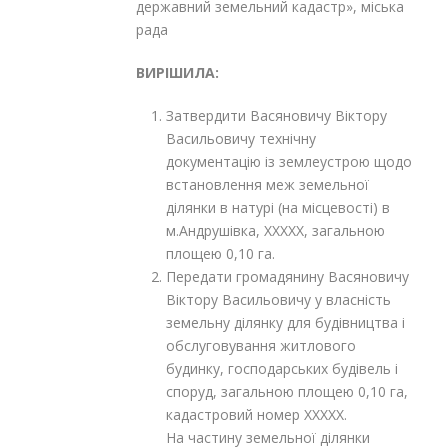
державний земельний кадастр», міська
рада
ВИРІШИЛА:
Затвердити Васяновичу Віктору
Васильовичу технічну
документацію із землеустрою щодо
встановлення меж земельної
ділянки в натурі (на місцевості) в
м.Андрушівка, XXXXX, загальною
площею 0,10 га.
Передати громадянину Васяновичу
Віктору Васильовичу у власність
земельну ділянку для будівництва і
обслуговування житлового
будинку, господарських будівель і
споруд, загальною площею 0,10 га,
кадастровий номер XXXXX.
На частину земельної ділянки