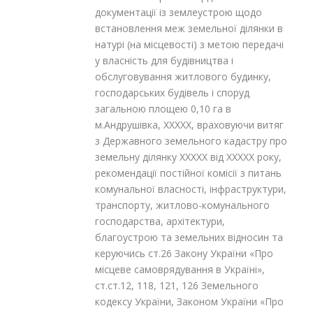
документації із землеустрою щодо
встановлення меж земельної ділянки в
натурі (на місцевості) з метою передачі
у власність для будівництва і
обслуговування житлового будинку,
господарських будівель і споруд
загальною площею 0,10 га в
м.Андрушівка, XXXXX, враховуючи витяг
з Державного земельного кадастру про
земельну ділянку XXXXX від XXXXX року,
рекомендації постійної комісії з питань
комунальної власності, інфраструктури,
транспорту, житлово-комунального
господарства, архітектури,
благоустрою та земельних відносин та
керуючись ст.26 Закону України «Про
місцеве самоврядування в Україні»,
ст.ст.12, 118, 121, 126 Земельного
кодексу України, Законом України «Про