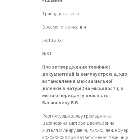
РІШЕННЯ
Тринадцята сесія
Восьмого скликання
29.10.2021
№31
Про затвердження технічної
документації
із землеустрою щодо
встановлення меж
земельної
ділянки в натурі (на місцевості),
з
метою передачі у власність
Васяновичу В.В.
Розглянувши заяву громадянина
Васяновича Віктора Васильовича,
жителя м.Андрушівка, XXXXX, іден. номер
XXXXXXXXXX про затвердження технічної