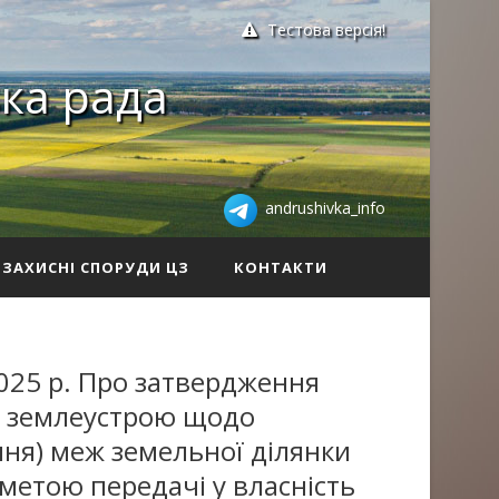
Тестова версія!
ка рада
andrushivka_info
ЗАХИСНІ СПОРУДИ ЦЗ
КОНТАКТИ
025 р. Про затвердження
із землеустрою щодо
ня) меж земельної ділянки
з метою передачі у власність