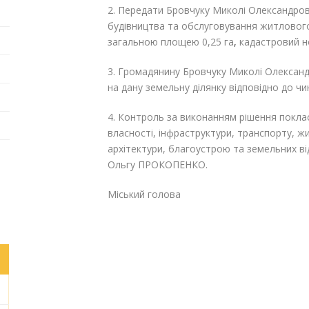
2. Передати Бровчуку Миколі Олександрови
будівництва та обслуговування житлового 
загальною площею 0,25 га
,
кадастровий но
3. Громадянину Бровчуку Миколі Олексан
на дану земельну ділянку відповідно до ч
4. Контроль за виконанням рішення поклас
власності, інфраструктури, транспорту, 
архітектури, благоустрою та земельних в
Ольгу ПРОКОПЕНКО.
Міський голова Га