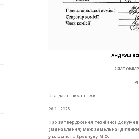
АНДРУШІВС
ЖИТОМИРС
Р
Шістдесят шоста сесі
28.11.20
Про затвердження технічної докумен
(відновлення) меж земельної ділянки 
у власність Бровчуку М.О.