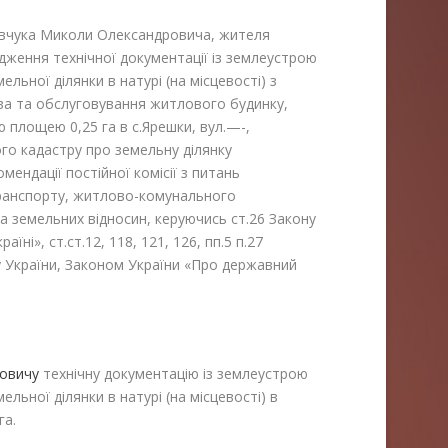
ука Миколи Олександровича, жителя
дження технічної документації із землеустрою
ьної ділянки в натурі (на місцевості) з
тва та обслуговування житлового будинку,
ю площею 0,25 га в с.Ярешки, вул.—-,
о кадастру про земельну ділянку
мендації постійної комісії з питань
транспорту, житлово-комунального
а земельних відносин, керуючись ст.26 Закону
ні», ст.ст.12, 118, 121, 126, пп.5 п.27
 України, Законом України «Про державний
ровичу
технічну документацію із землеустрою
льної ділянки в натурі (на місцевості) в
га.