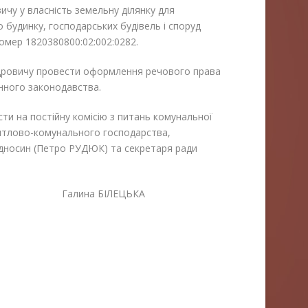
чу у власність земельну ділянку для
будинку, господарських будівель і споруд
мер 1820380800:02:002:0282.
дровичу провести оформлення речового права
инного законодавства.
ти на постійну комісію з питань комунальної
житлово-комунального господарства,
ідносин (Петро РУДЮК) та секретаря ради
лина БІЛЕЦЬКА