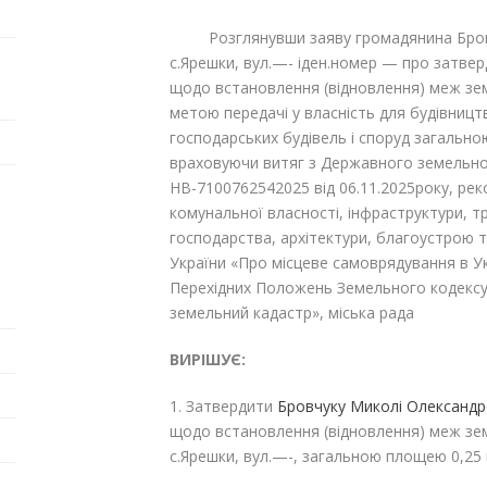
Розглянувши заяву громадянина Бровч
с.Ярешки, вул.—- іден.номер — про затвер
щодо встановлення (відновлення) меж земел
метою передачі у власність для будівниц
господарських будівель і споруд загально
враховуючи витяг з Державного земельног
НВ-7100762542025 від 06.11.2025року, реко
комунальної власності, інфраструктури, 
господарства, архітектури, благоустрою т
України «Про місцеве самоврядування в Украї
Перехідних Положень Земельного кодексу
земельний кадастр», міська рада
ВИРІШУЄ:
1. Затвердити
Бровчуку Миколі Олександ
щодо встановлення (відновлення) меж земе
с.Ярешки, вул.—-, загальною площею 0,25 