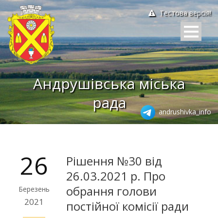
Тестова версія!
Андрушівська міська
рада
andrushivka_info
26
Рішення №30 від
26.03.2021 р. Про
обрання голови
Березень
2021
постійної комісії ради