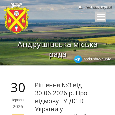
Тестова версія!
Андрушівська міська
рада
andrushivka_info
30
Рішення №3 від
30.06.2026 р. Про
відмову ГУ ДСНС
Червень
2026
України у