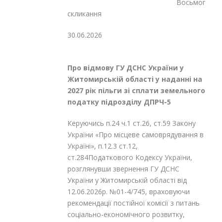
Восьмого
скликання
30.06.2026
№
Про відмову ГУ ДСНС України у
Житомирській області у наданні на
202
7
рік пільги зі сплати земельного
податку підрозділу ДПРЧ-5
Керуючись п.24 ч.1 ст.26, ст.59 Закону
України «Про місцеве самоврядування в
Україні», п.12.3 ст.12,
ст.284Податкового Кодексу України,
розглянувши звернення ГУ ДСНС
України у Житомирській області від
12.06.2026р. №01-4/745, враховуючи
рекомендації постійної комісії з питань
соціально-економічного розвитку,