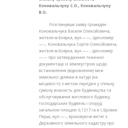
Коновальчуку С.О., Коновальчуку
В.О.
Розглянувши заяву громадян
Коновальчука Василя Олексійовича,
жителя м.Боярка, вул.——, іден.номер
—–, Коновальчука Сергія Олексійовича,
жителя м.Боярка, вул.—– , іден.номер
—— про затвердження технічної
документації із землеустрою щодо
встановлення (відновлення) меж
земельної ділянки в натурі (на
місцевості) з метою передачі у спільну
сумісну власність для будівництва та
обслуговування житлового будинку,
господарських будівель і споруд
загальною площею 0,1217 га в с.Бровки
Перші, вул.—–, враховуючи витяг з
Державного земельного кадастру про