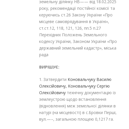
земельну ділянку НВ—— від 18.02.2025
року, рекомендації постійної комісії та
керуючись ст.26 Закону України «Про
місцеве самоврядування в Україні»,
ст.ст.12, 118, 121, 126, пп.5 п.27
Перехідних Положень Земельного
кодексу України, Законом України «Про
державний земельний кадастр», міська
рада
ВИРІШУЄ:
1. Затвердити
Коновальчуку Василю
Олексійовичу, Коновальчуку Сергію
Олексійовичу
технічну документацію із
землеустрою щодо встановлення
(відновлення) меж земельної ділянки в
натурі (на місцевості) в с.Бровки Перші,
вул.—–, загальною площею 0,1217 га.