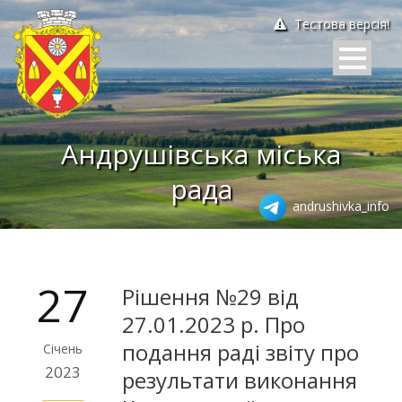
Тестова версія!
Андрушівська міська
рада
andrushivka_info
27
Рішення №29 від
27.01.2023 р. Про
подання раді звіту про
Січень
2023
результати виконання