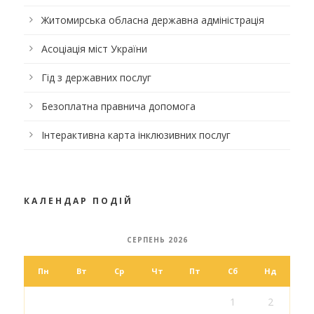
Житомирська обласна державна адміністрація
Асоціація міст України
Гід з державних послуг
Безоплатна правнича допомога
Інтерактивна карта інклюзивних послуг
КАЛЕНДАР ПОДІЙ
СЕРПЕНЬ 2026
Пн
Вт
Ср
Чт
Пт
Сб
Нд
1
2