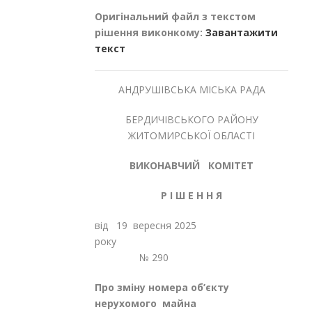
Оригінальний файл з текстом
рішення виконкому:
Завантажити
текст
АНДРУШІВСЬКА МІСЬКА РАДА
БЕРДИЧІВСЬКОГО РАЙОНУ
ЖИТОМИРСЬКОЇ ОБЛАСТІ
ВИКОНАВЧИЙ КОМІТЕТ
Р
І
Ш
Е
Н
Н
Я
від 19 вересня 2025
року
№ 290
Про зміну номера об
’
єкту
нерухомого
майна