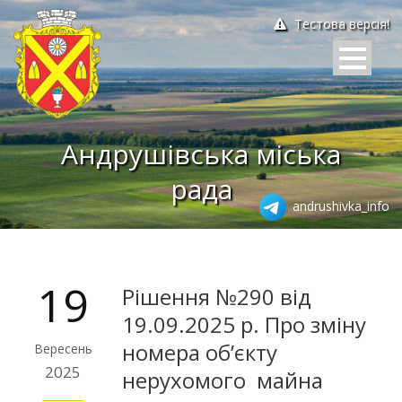
Тестова версія!
Андрушівська міська
рада
andrushivka_info
19
Рішення №290 від
19.09.2025 р. Про зміну
номера об’єкту
Вересень
2025
нерухомого майна