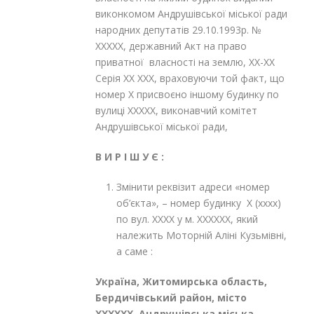
виконкомом Андрушівської міської ради
народних депутатів 29.10.1993р. №
ХХХХХ, державний Акт на право
приватної власності на землю, ХХ-ХХ
Серія ХХ ХХХ, враховуючи той факт, що
номер Х присвоєно іншому будинку по
вулиці ХХХХХ, виконавчий комітет
Андрушівської міської ради,
В И Р І Ш
У Є
:
Змінити реквізит адреси «номер
об’єкта», – номер будинку Х (хххх)
по вул. ХХХХ у м. ХХХХХХ, який
належить Моторній Аліні Кузьмівні,
а саме :
Україна, Житомирська область,
Бердичівський район, місто
ХХХХХХ
, Андрушівська міська