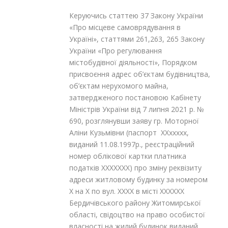
Керуючись статтею 37 Закону України
«Про місцеве самоврядування в
Україні», статтями 26
1
,26
3
, 26
5
Закону
України «Про регулювання
містобудівної діяльності», Порядком
присвоєння адрес об’єктам будівництва,
об’єктам нерухомого майна,
затвердженого постановою Кабінету
Міністрів України від 7 липня 2021 р. №
690, розглянувши заяву гр. Моторної
Аліни Кузьмівни (паспорт ХХххххх,
виданий 11.08.1997р., реєстраційний
номер облікової картки платника
податків ХХХХХХХ) про зміну реквізиту
адреси житловому будинку за номером
Х на Х по вул. ХХХХ в місті ХХХХХХ
Бердичівського району Житомирської
області, свідоцтво на право особистої
власності на жилий будинок виданий