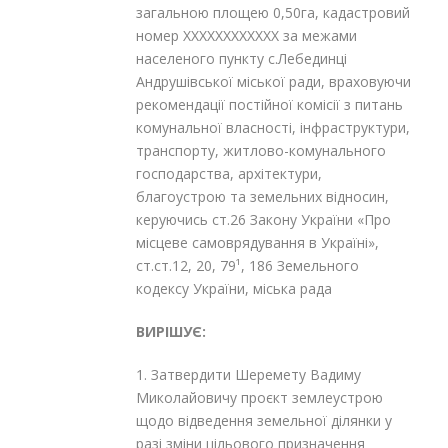
загальною площею 0,50га, кадастровий
номер XXXXXXXXXXXX за межами
населеного пункту с.Лебединці
Андрушівської міської ради, враховуючи
рекомендації постійної комісії з питань
комунальної власності, інфраструктури,
транспорту, житлово-комунального
господарства, архітектури,
благоустрою та земельних відносин,
керуючись ст.26 Закону України «Про
місцеве самоврядування в Україні»,
ст.ст.12, 20, 79¹, 186 Земельного
кодексу України, міська рада
ВИРІШУЄ:
1. Затвердити
Шеремету Вадиму
Миколайовичу проєкт землеустрою
щодо відведення земельної ділянки у
разі зміни цільового призначення