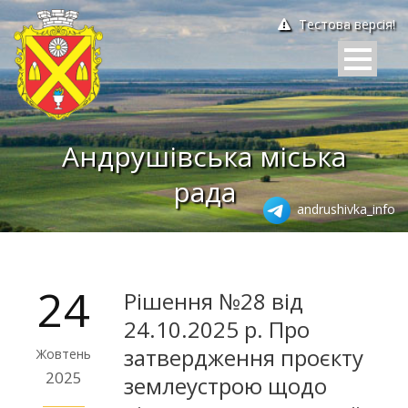
Тестова версія!
Андрушівська міська
рада
andrushivka_info
24
Рішення №28 від
24.10.2025 р. Про
затвердження проєкту
Жовтень
2025
землеустрою щодо