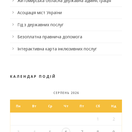
Житомирська обласна державна адміністрація
Асоціація міст України
Гід з державних послуг
Безоплатна правнича допомога
Інтерактивна карта інклюзивних послуг
КАЛЕНДАР ПОДІЙ
СЕРПЕНЬ 2026
Пн
Вт
Ср
Чт
Пт
Сб
Нд
1
2
3
4
5
6
7
8
9