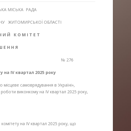
КА МІСЬКА РАДА
НУ ЖИТОМИРСЬКОЇ ОБЛАСТІ
Ч И Й К О М І Т Е Т
 Ш Е Н Н Я
2025 р. № 276
ту на
IV
квартал 2025 року
о місцеве самоврядування в Україні»,
роботи виконкому на IV квартал 2025 року,
комітету на IV квартал 2025 року, що