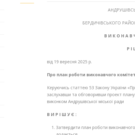
АНДРУШІВСЬ
БЕРДИЧІВСЬКОГО РАЙО
В И К О Н А В 
Р І
від 19 вересня 
Про план роботи виконавчого коміте
Керуючись статтею 53 Закону України «Пр
заслухавши та обговоривши проект плану 
виконком Андрушівської міської ради
В И Р І Ш У Є :
Затвердити план роботи виконавчого 
додається.