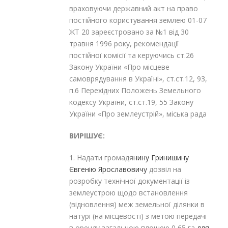
враховуючи державний акт на право
постійного користування землею 01-07
ЖТ 20 зареєстровано за №1 від 30
травня 1996 року, рекомендації
постійної комісії та керуючись ст.26
Закону України «Про місцеве
самоврядування в Україні», ст.ст.12, 93,
п.6 Перехідних Положень Земельного
кодексу України, ст.ст.19, 55 Закону
України «Про землеустрій», міська рада
ВИРІШУЄ:
1. Надати громадя
нину Гринишину
Євгенію Ярославовичу
дозвіл на
розробку технічної документації із
землеустрою щодо встановлення
(відновлення) меж земельної ділянки в
натурі (на місцевості) з метою передачі
в оренду загальною площею 0,65 га
для