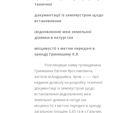
технічної
документації із землеустрою щодо
встановлення
(відновлення) меж земельної
ділянки в натурі (на
місцевості) з метою передачі в
оренду Гринишину Є.Я.
Розглянувши заяву громадянина
Гринишина Євгенія Ярославовича,
жителя м.Андрушівка, пров.——– про
надання дозволу на розробку технічної
документації із землеустрою щодо
встановлення (відновлення) меж
земельної ділянки в натурі (на
місцевості) з метою передачі в оренду
загальною площею 0,65 га в с.Гальчин,