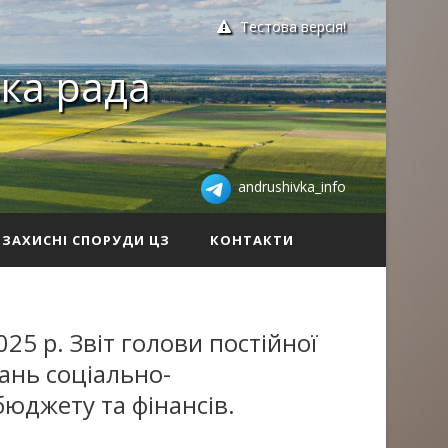
Тестова версія!
ка рада
andrushivka_info
ЗАХИСНІ СПОРУДИ ЦЗ
КОНТАКТИ
25 р. Звіт голови постійної
тань соціально-
бюджету та фінансів.