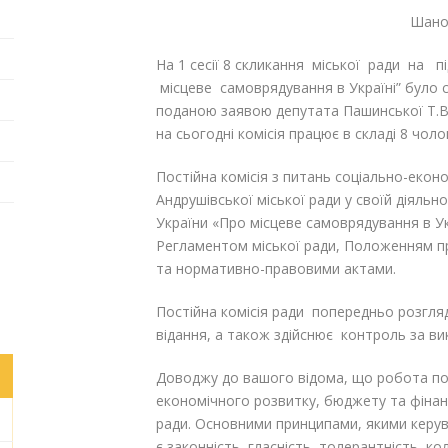
Шанов
На 1 сесії 8 скликання міської ради на пі
місцеве самоврядування в Україні” було с
поданою заявою депутата Пашинської Т.В., 
на сьогодні комісія працює в складі 8 чолов
Постійна комісія з питань соціально-екон
Андрушівської міської ради у своїй діяльн
України «Про місцеве самоврядування в Укр
Регламентом міської ради, Положенням пр
та нормативно-правовими актами.
Постійна комісія ради попередньо розгляд
відання, а також здійснює контроль за ви
Доводжу до вашого відома, що робота пост
економічного розвитку, бюджету та фінанс
ради. Основними принципами, якими керувал
є законність, гласність, толерантність, к