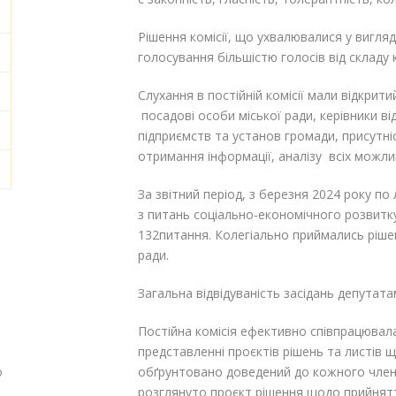
Рішення комісії, що ухвалювалися у вигля
голосування більшістю голосів від складу к
Слухання в постійній комісії мали відкрит
посадові особи міської ради, керівники від
підприємств та установ громади, присутні
отримання інформації, аналізу всіх можли
За звітний період, з березня 2024 року по
з питань соціально-економічного розвитк
132питання. Колегіально приймались рішен
ради.
Загальна відвідуваність засідань депутатам
Постійна комісія ефективно співпрацювала
представленні проєктів рішень та листів
о
обґрунтовано доведений до кожного члена к
розглянуто проєкт рішення щодо прийнятт