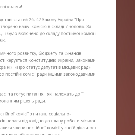
ні колеги!
дставі статей 26, 47 Закону України “Про
творено нашу комісію в складі 7 чоловік. За
її було включено до складу постійної комісії і
ік.
омічного розвитку, бюджету та фінансів
ості керується Конституцією України, Законами
аїні», «Про статус депутатів місцевих рад»,
о постійні комісії ради іншими законодавчими
ає та готує питання, які належать до її
конанням рішень ради.
ійної комісії з питань соціально-
ів велася відповідно до плану роботи міської
ися члени постійної комісії у своїй діяльності
олективне обговорення питань.