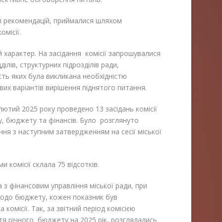
ді рекомендацій, приймалися шляхом
омісії.
ий характер. На засідання комісії запрошувалися
ділів, структурних підрозділів ради,
сть яких була викликана необхідністю
вих варіантів вирішення піднятого питання.
 лютий 2025 року проведено 13 засідань комісії
у, бюджету та фінансів. Було розглянуто
ня з наступним затвердженням на сесії міської
и комісії склала 75 відсотків.
 з фінансовим управління міської ради, при
 щодо бюджету, кожен показник був
омісії. Так, за звітний період комісією
я річного бюджету на 2025 рік, розглядались