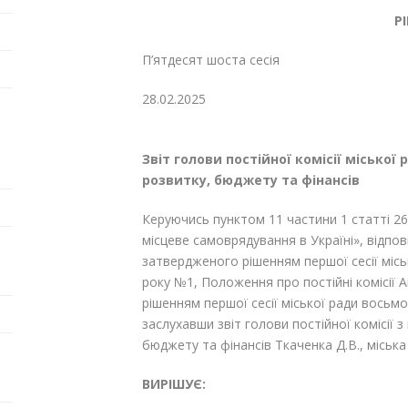
Р
П’ятдесят шоста сесія
28.02.20
Звіт голови постійної комісії міської
розвитку, бюджету та фінансів
Керуючись пунктом 11 частини 1 статті 26
місцеве самоврядування в Україні», відпов
затвердженого рішенням першої сесії місь
року №1, Положення про постійні комісії 
рішенням першої сесії міської ради восьмо
заслухавши звіт голови постійної комісії 
бюджету та фінансів Ткаченка Д.В., міська
ВИРІШУЄ: