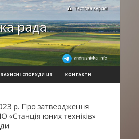
Тестова версія!
ка рада
andrushivka_info
ЗАХИСНІ СПОРУДИ ЦЗ
КОНТАКТИ
023 р. Про затвердження
О «Станція юних техніків»
ади