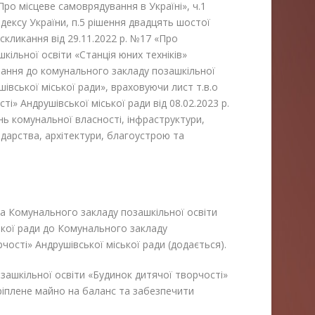
Про місцеве самоврядування в Україні», ч.1
одексу України, п.5 рішення двадцять шостої
 скликання від 29.11.2022 р. №17 «Про
кільної освіти «Станція юних техніків»
нання до комунального закладу позашкільної
івської міської ради», враховуючи лист т.в.о
» Андрушівської міської ради від 08.02.2023 р.
ань комунальної власності, інфраструктури,
арства, архітектури, благоустрою та
 Комунального закладу позашкільної освіти
ської ради до Комунального закладу
чості» Андрушівської міської ради (додається).
шкільної освіти «Будинок дитячої творчості»
ріплене майно на баланс та забезпечити