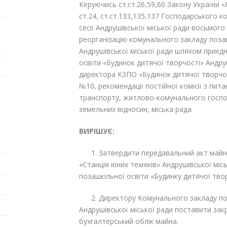
Керуючись ст.ст.26,59,60 Закону України «
ст.24, ст.ст.133,135,137 Господарського к
сесії Андрушівської міської ради восьмого
реорганізацію комунального закладу позаш
Андрушівської міської ради шляхом приєд
освіти «Будинок дитячої творчості» Андруш
директора КЗПО «Будинок дитячої творчості
№10, рекомендації постійної комісії з пит
транспорту, житлово-комунального господ
земельних відносин, міська рада
ВИРІШУЄ:
1. Затвердити передавальний акт майна
«Станція юних техніків» Андрушівської мі
позашкільної освіти «Будинку дитячої твор
2. Директору Комунального закладу поза
Андрушівської міської ради поставити зак
бухгалтерський облік майна.